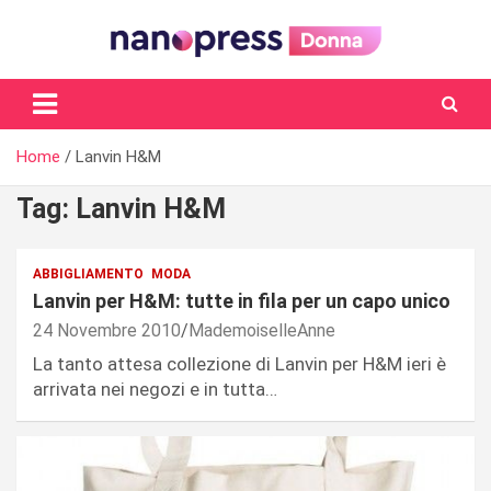
Skip
to
content
Il magazine femminile di Nanopress.it
Home
Lanvin H&M
Tag:
Lanvin H&M
ABBIGLIAMENTO
MODA
Lanvin per H&M: tutte in fila per un capo unico
24 Novembre 2010
MademoiselleAnne
La tanto attesa collezione di Lanvin per H&M ieri è
arrivata nei negozi e in tutta…