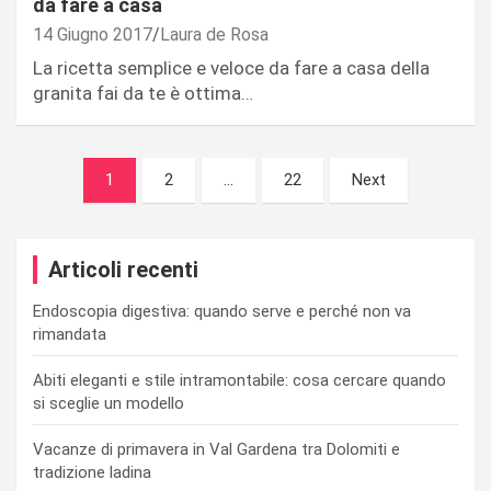
da fare a casa
14 Giugno 2017
Laura de Rosa
La ricetta semplice e veloce da fare a casa della
granita fai da te è ottima…
Navigazione
1
2
…
22
Next
articoli
Articoli recenti
Endoscopia digestiva: quando serve e perché non va
rimandata
Abiti eleganti e stile intramontabile: cosa cercare quando
si sceglie un modello
Vacanze di primavera in Val Gardena tra Dolomiti e
tradizione ladina