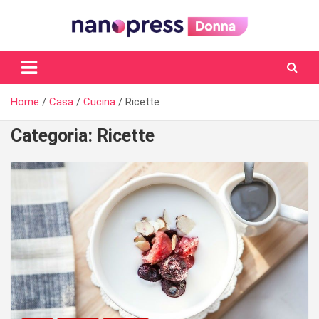
Skip
to
content
Il magazine femminile di Nanopress.it
Home
Casa
Cucina
Ricette
Categoria:
Ricette