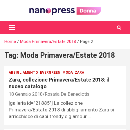
Skip
to
content
Il magazine femminile di Nanopress.it
Home
Moda Primavera/Estate 2018
Page 2
Tag:
Moda Primavera/Estate 2018
ABBIGLIAMENTO
EVERGREEN
MODA
ZARA
Zara, collezione Primavera/Estate 2018: il
nuovo catalogo
18 Gennaio 2018
Rosaria De Benedictis
[galleria id=”21885″] La collezione
Primavera/Estate 2018 di abbigliamento Zara si
arricchisce di capi trendy e glamour.…