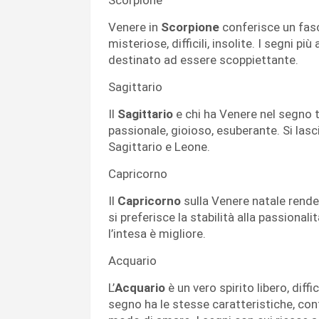
Venere in
Scorpione
conferisce un fas
misteriose, difficili, insolite. I segni p
destinato ad essere scoppiettante.
Sagittario
Il
Sagittario
e chi ha Venere nel segno
passionale, gioioso, esuberante. Si las
Sagittario e Leone.
Capricorno
Il
Capricorno
sulla Venere natale rende 
si preferisce la stabilità alla passional
l’intesa è migliore.
Acquario
L’
Acquario
è un vero spirito libero, diffi
segno ha le stesse caratteristiche, con