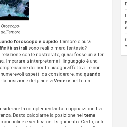
D
L
p
Oroscopo-
d
dell'amore
C
quando l’oroscopo è cupido
. L’amore è pura
v
ffinità astrali
sono reali o mera fantasia?
ta relazione con le nostre vite, quasi fosse un alter
. Imparare a interpretarne il linguaggio è una
omprensione dei nostri bisogni affettivi… e non
nnumerevoli aspetti da considerare, ma
quando
è la posizione del pianeta
Venere
nel tema
nsiderare la complementarità o opposizione tra
erenza. Basta calcolarne la posizione nel
tema
mi online e verificarne il significato. Certo, solo