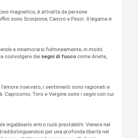
cino magnetico, è attratta da persone
iù affini sono Scorpione, Cancro e Pesci. Il legame è
 tende a innamorarsi fulmineamente, in modo
cia coinvolgere dai
segni di fuoco
come Ariete,
l’amore riservato, i sentimenti sono ragionati e
ità. Capricorno, Toro e Vergine sono i segni con cui
cile ingabbiarlo entro ruoli prestabiliti. Venere nel
traddistinguendosi per una profonda libertà nel