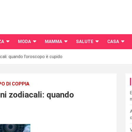
ZA
MODA
MAMMA
SALUTE
CASA
cali: quando l’oroscopo è cupido
O DI COPPIA
ni zodiacali: quando
E
n
A
c
V