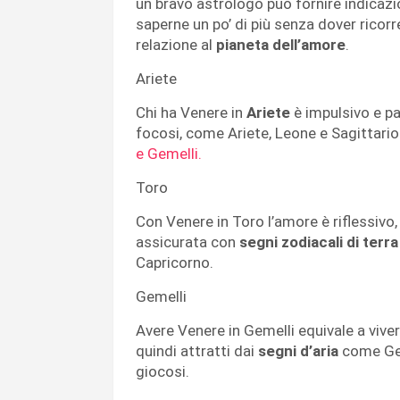
un bravo astrologo può fornire indicazio
saperne un po’ di più senza dover ricorr
relazione al
pianeta dell’amore
.
Ariete
Chi ha Venere in
Ariete
è impulsivo e pa
focosi, come Ariete, Leone e Sagittari
e Gemelli.
Toro
Con Venere in Toro l’amore è riflessivo,
assicurata con
segni zodiacali di terra
Capricorno.
Gemelli
Avere Venere in Gemelli equivale a vive
quindi attratti dai
segni d’aria
come Geme
giocosi.