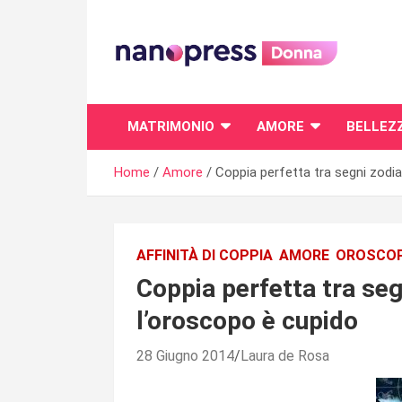
Skip
to
content
Il magazine femminile di Nanopress.it
MATRIMONIO
AMORE
BELLEZ
Home
Amore
Coppia perfetta tra segni zodia
AFFINITÀ DI COPPIA
AMORE
OROSCOP
Coppia perfetta tra seg
l’oroscopo è cupido
28 Giugno 2014
Laura de Rosa