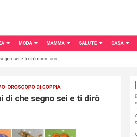
ZA
MODA
MAMMA
SALUTE
CASA
egno sei e ti dirò come ami
PO
OROSCOPO DI COPPIA
di che segno sei e ti dirò
E
n
A
c
V