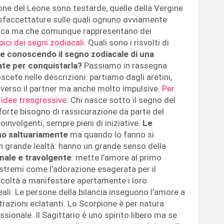
one del Leone sono testarde, quelle della Vergine
i sfaccettature sulle quali ognuno ovviamente
unica ma che comunque rappresentano dei
pici dei segni zodiacali
. Quali sono i risvolti di
ile conoscendo il segno zodiacale di una
ate per conquistarla?
Passiamo in rassegna
cete nelle descrizioni: partiamo dagli aretini,
 verso il partner ma anche molto impulsive.
Per
 idee trasgressive
. Chi nasce sotto il segno del
forte bisogno di rassicurazione da parte del
oinvolgenti, sempre pieni di iniziative.
Le
ano saltuariamente
ma quando lo fanno si
n grande lealtà: hanno un grande senso della
onale e travolgente
: mette l’amore al primo
 estremi come l’adorazione esagerata per il
fficoltà a manifestare apertamente i loro
li. Le persone della bilancia inseguono l’amore a
trazioni eclatanti. Lo Scorpione è per natura
ionale. Il Sagittario è uno spirito libero ma se