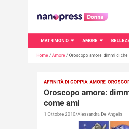
Skip
to
content
Il magazine femminile di Nanopress.it
MATRIMONIO
AMORE
BELLEZ
Home
Amore
Oroscopo amore: dimmi di che s
AFFINITÀ DI COPPIA
AMORE
OROSCO
Oroscopo amore: dimmi 
come ami
1 Ottobre 2010
Alessandra De Angelis