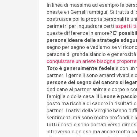
In linea di massima ad esempio le pers
oneste e i Gemelli ambigui. Si tratta d
costruisce poi la propria personalità 
perimetri per inquadrare certi
aspetti ti
queste differenze in amore?
E’ possib
persona ideare delle strategie adegu
segno per segno e vediamo se vi riconos
persone di grande slancio e generosità
conquistare un ariete bisogna proporre
Toro è generalmente fedele
e con un 
partner. I gemelli sono amanti vivaci e c
persone del segno del cancro si leg
dedicano al partner anima e corpo e co
famiglia e della casa.
Il Leone è passi
posto ma rischia di cadere in risultati
partner. I nativi della Vergine hanno di
sentimenti ma sono molto profondi e lea
tutti i costi e sono portati verso dimos
introverso e geloso ma anche molto pass