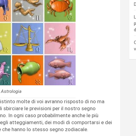
D
L
p
d
C
v
Astrologia
stinto molte di voi avranno risposto di no ma
i sbirciare le previsioni per il nostro segno
o. In ogni caso probabilmente anche le più
egli atteggiamenti, dei modi di comportarsi e dei
one che hanno lo stesso segno zodiacale.