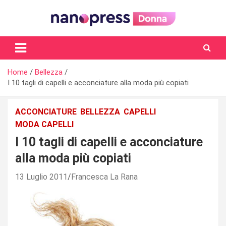
Skip
to
content
Il magazine femminile di Nanopress.it
Home
Bellezza
I 10 tagli di capelli e acconciature alla moda più copiati
ACCONCIATURE
BELLEZZA
CAPELLI
MODA CAPELLI
I 10 tagli di capelli e acconciature
alla moda più copiati
13 Luglio 2011
Francesca La Rana