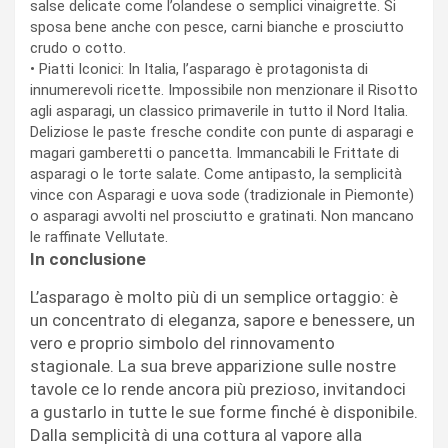
salse delicate come l’olandese o semplici vinaigrette. Si
sposa bene anche con pesce, carni bianche e prosciutto
crudo o cotto.
•
Piatti Iconici:
In Italia, l’asparago è protagonista di
innumerevoli ricette. Impossibile non menzionare il
Risotto
agli asparagi
, un classico primaverile in tutto il Nord Italia.
Deliziose le paste fresche condite con punte di asparagi e
magari gamberetti o pancetta. Immancabili le
Frittate di
asparagi
o le torte salate. Come antipasto, la semplicità
vince con
Asparagi e uova sode
(tradizionale in Piemonte)
o asparagi avvolti nel prosciutto e gratinati. Non mancano
le raffinate
Vellutate
.
In conclusione
L’asparago è molto più di un semplice ortaggio: è
un concentrato di eleganza, sapore e benessere, un
vero e proprio simbolo del rinnovamento
stagionale. La sua breve apparizione sulle nostre
tavole ce lo rende ancora più prezioso, invitandoci
a gustarlo in tutte le sue forme finché è disponibile.
Dalla semplicità di una cottura al vapore alla