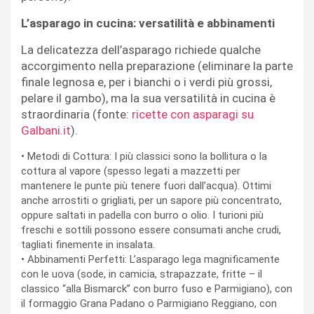
L’asparago in cucina: versatilità e abbinamenti
La delicatezza dell’asparago richiede qualche
accorgimento nella preparazione (eliminare la parte
finale legnosa e, per i bianchi o i verdi più grossi,
pelare il gambo), ma la sua versatilità in cucina è
straordinaria (
fonte:
ricette con asparagi su
Galbani.it
).
•
Metodi di Cottura:
I più classici sono la bollitura o la
cottura al vapore (spesso legati a mazzetti per
mantenere le punte più tenere fuori dall’acqua). Ottimi
anche arrostiti o grigliati, per un sapore più concentrato,
oppure saltati in padella con burro o olio. I turioni più
freschi e sottili possono essere consumati anche crudi,
tagliati finemente in insalata.
•
Abbinamenti Perfetti:
L’asparago lega magnificamente
con le uova (sode, in camicia, strapazzate, fritte – il
classico “alla Bismarck” con burro fuso e Parmigiano), con
il formaggio Grana Padano o Parmigiano Reggiano, con