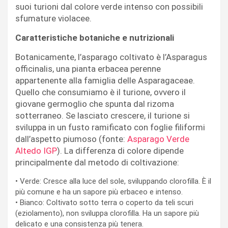
suoi turioni dal colore verde intenso con possibili
sfumature violacee.
Caratteristiche botaniche e nutrizionali
Botanicamente, l’asparago coltivato è l’
Asparagus
officinalis
, una pianta erbacea perenne
appartenente alla famiglia delle Asparagaceae.
Quello che consumiamo è il turione, ovvero il
giovane germoglio che spunta dal rizoma
sotterraneo. Se lasciato crescere, il turione si
sviluppa in un fusto ramificato con foglie filiformi
dall’aspetto piumoso (
fonte:
Asparago Verde
Altedo IGP
). La differenza di colore dipende
principalmente dal metodo di coltivazione:
•
Verde:
Cresce alla luce del sole, sviluppando clorofilla. È il
più comune e ha un sapore più erbaceo e intenso.
•
Bianco:
Coltivato sotto terra o coperto da teli scuri
(eziolamento), non sviluppa clorofilla. Ha un sapore più
delicato e una consistenza più tenera.