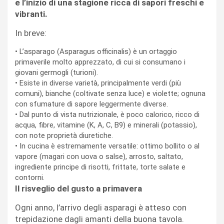
e l’inizio di una stagione ricca di sapori freschi e
vibranti.
In breve:
•
L’asparago (
Asparagus officinalis
) è un ortaggio
primaverile molto apprezzato, di cui si consumano i
giovani germogli (turioni).
•
Esiste in diverse varietà, principalmente verdi (più
comuni), bianche (coltivate senza luce) e violette; ognuna
con sfumature di sapore leggermente diverse.
•
Dal punto di vista nutrizionale, è poco calorico, ricco di
acqua, fibre, vitamine (K, A, C, B9) e minerali (potassio),
con note proprietà diuretiche.
•
In cucina è estremamente versatile: ottimo bollito o al
vapore (magari con uova o salse), arrosto, saltato,
ingrediente principe di risotti, frittate, torte salate e
contorni.
Il risveglio del gusto a primavera
Ogni anno, l’arrivo degli asparagi è atteso con
trepidazione dagli amanti della buona tavola.