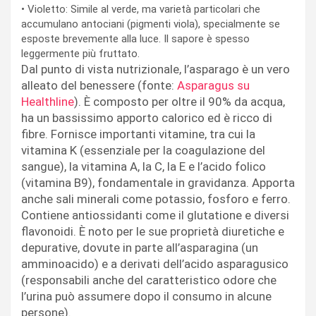
•
Violetto:
Simile al verde, ma varietà particolari che
accumulano antociani (pigmenti viola), specialmente se
esposte brevemente alla luce. Il sapore è spesso
leggermente più fruttato.
Dal punto di vista nutrizionale, l’asparago è un vero
alleato del benessere (
fonte:
Asparagus su
Healthline
). È composto per oltre il 90% da acqua,
ha un bassissimo apporto calorico ed è ricco di
fibre. Fornisce importanti vitamine, tra cui la
vitamina K (essenziale per la coagulazione del
sangue), la vitamina A, la C, la E e l’acido folico
(vitamina B9), fondamentale in gravidanza. Apporta
anche sali minerali come potassio, fosforo e ferro.
Contiene antiossidanti come il glutatione e diversi
flavonoidi. È noto per le sue proprietà diuretiche e
depurative, dovute in parte all’asparagina (un
amminoacido) e a derivati dell’acido asparagusico
(responsabili anche del caratteristico odore che
l’urina può assumere dopo il consumo in alcune
persone).