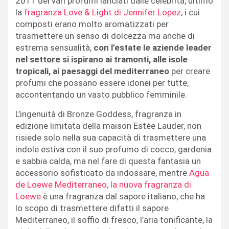
2011 dei vari profumi lanciati dalle celebrità, ultimo
la
fragranza Love & Light di Jennifer Lopez
, i cui
composti erano molto aromatizzati per
trasmettere un senso di dolcezza ma anche di
estrema sensualità,
con l’estate le aziende leader
nel settore si ispirano ai tramonti, alle isole
tropicali, ai paesaggi del mediterraneo
per creare
profumi che possano essere idonei per tutte,
accontentando un vasto pubblico femminile.
L’ingenuità di Bronze Goddess, fragranza in
edizione limitata della maison Estée Lauder, non
risiede solo nella sua capacità di trasmettere una
indole estiva con il suo profumo di cocco, gardenia
e sabbia calda, ma nel fare di questa fantasia un
accessorio sofisticato da indossare, mentre
Agua
de Loewe Mediterraneo, la nuova fragranza di
Loewe
è una fragranza dal sapore italiano, che ha
lo scopo di trasmettere difatti il sapore
Mediterraneo, il soffio di fresco, l’aria tonificante, la