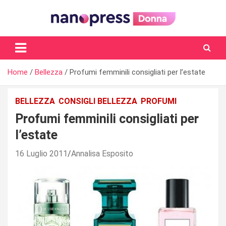
Skip
to
content
Il magazine femminile di Nanopress.it
Home
Bellezza
Profumi femminili consigliati per l’estate
BELLEZZA
CONSIGLI BELLEZZA
PROFUMI
Profumi femminili consigliati per
l’estate
16 Luglio 2011
Annalisa Esposito