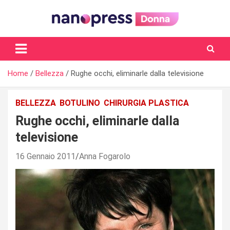
Skip
to
content
Il magazine femminile di Nanopress.it
Home
Bellezza
Rughe occhi, eliminarle dalla televisione
BELLEZZA
BOTULINO
CHIRURGIA PLASTICA
Rughe occhi, eliminarle dalla
televisione
16 Gennaio 2011
Anna Fogarolo