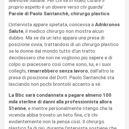
televisive italiane. Per chi va in video, curare il
proprio aspetto è un dovere verso chi guarda
‘.
Parole di Paolo Santanchè, chirurgo plastico
.
L’intervista appare spietata, concessa a
Adnkronos
Salute
, il medico chirurgo non mostra alcun
dubbio. Ma se da un lato appare una presa di
posizione ovvia, trattandosi di un chirurgo plastico
se le donne del mondo tutto d’un tratto
decidessero che non ne vogliono più sapere e di
colpo si piacessero così come sono, lui, e i suoi
colleghi,
rimarrebbero senza lavoro
, dall’altro la
presa di posizione del Dott. Paolo Santanchè sta
lasciando non pochi brontolii accanto a sé.
La Bbc sarà condannata a pagare almeno 100
mila sterline di danni alla professionista allora
51enne
, e mentre personalmente ritengo che la
vicenda abbia trovato un lieto fine, c’è chi
evidentemente non la pensa così. Il chirurgo
plastico fa di più, durante l’intervista sostiene che