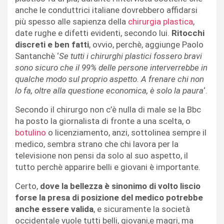
anche le conduttrici italiane dovrebbero affidarsi
più spesso alle sapienza della
chirurgia plastica
,
date rughe e difetti evidenti, secondo lui.
Ritocchi
discreti e ben fatti
, ovvio, perchè, aggiunge Paolo
Santanchè ‘
Se tutti i chirurghi plastici fossero bravi
sono sicuro che il 99% delle persone interverrebbe in
qualche modo sul proprio aspetto. A frenare chi non
lo fa, oltre alla questione economica, è solo la paura
‘.
Secondo il chirurgo non c’è nulla di male se la Bbc
ha posto la giornalista di fronte a una scelta, o
botulino
o licenziamento, anzi, sottolinea sempre il
medico, sembra strano che chi lavora per la
televisione non pensi da solo al suo aspetto, il
tutto perchè apparire belli e giovani è importante.
Certo,
dove la bellezza è sinonimo di volto liscio
forse la presa di posizione del medico potrebbe
anche essere valida
, e sicuramente la società
occidentale vuole tutti belli, giovani,e magri, ma