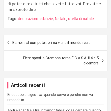
di poter dire a tutti che l’avete fatto voi. Provate e
mi saprete dire.
Tags:
decorazioni natalizie
,
Natale
,
stella di natale
Navigazione
Bambini al computer: prima viene il mondo reale
articoli
Fiere sposi: a Cremona torna È C.A.S.A. il 4 e 5
dicembre
Articoli recenti
Endoscopia digestiva: quando serve e perché non va
rimandata
Abiti eleganti e stile intramontabile: cosa cercare quando