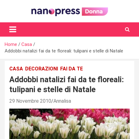
Skip
to
content
Il magazine femminile di Nanopress.it
Home
Casa
Addobbi natalizi fai da te floreali: tulipani e stelle di Natale
CASA
DECORAZIONI
FAI DA TE
Addobbi natalizi fai da te floreali:
tulipani e stelle di Natale
29 Novembre 2010
Annalisa