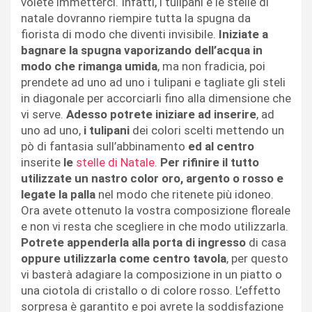
volete immetterci. Infatti, i tulipani e le stelle di
natale dovranno riempire tutta la spugna da
fiorista di modo che diventi invisibile.
Iniziate a
bagnare la spugna vaporizando dell’acqua in
modo che rimanga umida
, ma non fradicia, poi
prendete ad uno ad uno i tulipani e tagliate gli steli
in diagonale per accorciarli fino alla dimensione che
vi serve.
Adesso potrete iniziare ad inserire
, ad
uno ad uno,
i tulipani
dei colori scelti mettendo un
pò di fantasia sull’abbinamento
ed al centro
inserite
le
stelle di Natale
.
Per rifinire il tutto
utilizzate un nastro color oro, argento o rosso e
legate la palla
nel modo che ritenete più idoneo.
Ora avete ottenuto la vostra composizione floreale
e non vi resta che scegliere in che modo utilizzarla.
Potrete appenderla alla porta di ingresso
di casa
oppure utilizzarla come centro tavola
, per questo
vi basterà adagiare la composizione in un piatto o
una ciotola di cristallo o di colore rosso. L’effetto
sorpresa è garantito e poi avrete la soddisfazione