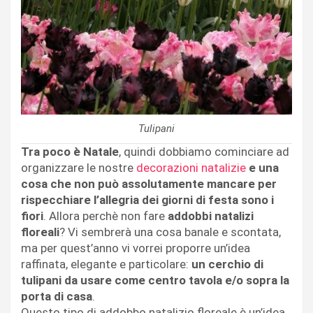
Tulipani
Tra poco è Natale
, quindi dobbiamo cominciare ad
organizzare le nostre
decorazioni natalizie
e una
cosa che non può assolutamente mancare per
rispecchiare l’allegria dei giorni di festa sono i
fiori
. Allora perchè non fare
addobbi natalizi
floreali
? Vi sembrerà una cosa banale e scontata,
ma per quest’anno vi vorrei proporre un’idea
raffinata, elegante e particolare:
un cerchio di
tulipani da usare come centro tavola e/o sopra la
porta di casa
.
Questo tipo di addobbo natalizio floreale è un’idea