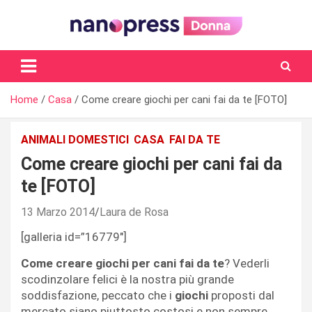
Skip
to
content
Il magazine femminile di Nanopress.it
Home
Casa
Come creare giochi per cani fai da te [FOTO]
ANIMALI DOMESTICI
CASA
FAI DA TE
Come creare giochi per cani fai da
te [FOTO]
13 Marzo 2014
Laura de Rosa
[galleria id=”16779″]
Come creare giochi per cani fai da te
? Vederli
scodinzolare felici è la nostra più grande
soddisfazione, peccato che i
giochi
proposti dal
mercato siano piuttosto costosi e non sempre