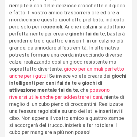
riempitela con delle deliziose crocchette e il gioco
è fatto! Il vostro amico trascorrerà ore ed ore a
mordicchiare questo giochetto prelibato, indicato
però solo per i
cuccioli
. Anche i calzini si adattano
perfettamente per creare
giochi fai da te
, basterà
prenderne tre o quattro e inserirli in un calzino più
grande, da annodare all’estremità. In alternativa
potreste formare una corda intrecciando diverse
calze, realizzando così un gioco resistente ma
soprattutto divertente,
gioco per animali perfetto
anche per i gatti
! Se invece volete creare dei
giochi
intelligenti per cani fai da te
e
giochi di
attivazione mentale fai da te
, che
possono
rivelarsi utile anche per addestrare i cani
, niente di
meglio di un cubo pieno di croccantini. Realizzate
una fessura regolabile su uno dei lati e inseritevi il
cibo. Non appena il vostro amico a quattro zampe
si accorgerà del trucco, inizierà a far rotolare il
cubo per mangiare a più non posso!