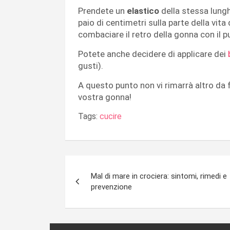
Prendete un
elastico
della stessa lung
paio di centimetri sulla parte della vita
combaciare il retro della gonna con il p
Potete anche decidere di applicare dei
gusti).
A questo punto non vi rimarrà altro da f
vostra gonna!
Tags:
cucire
Navigazione
Mal di mare in crociera: sintomi, rimedi e
articoli
prevenzione