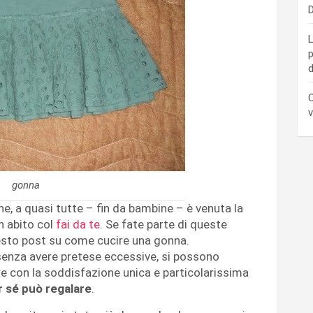
D
L
p
d
C
v
gonna
ne, a quasi tutte – fin da bambine – è venuta la
un abito col
fai da te
. Se fate parte di queste
esto post su come cucire una gonna.
 senza avere pretese eccessive, si possono
re con la soddisfazione unica e particolarissima
er sé può regalare
.