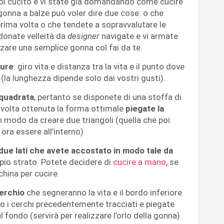
l cucito e vi state già domandando come cucire
onna a balze può voler dire due cose: o che
prima volta o che tendete a sopravvalutare le
donate velleità da
designer
navigate e vi armate
zzare una semplice gonna col fai da te.
sure
: giro vita e distanza tra la vita e il punto dove
la lunghezza dipende solo dai vostri gusti).
 quadrata
, pertanto se disponete di una stoffa di
a volta ottenuta la forma ottimale
piegate la
in modo da creare due triangoli (quella che poi
ora essere all’interno).
 due lati che avete accostato in modo tale da
io strato. Potete decidere di
cucire a mano
, se
china per cucire.
cerchio
che segneranno la vita e il bordo inferiore
o i cerchi precedentemente tracciati e piegate
l fondo (servirà per realizzare l’orlo della gonna).