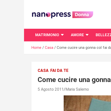
Skip
to
content
Il magazine femminile di Nanopress.it
MATRIMONIO
AMORE
BELLEZ
Home
Casa
Come cucire una gonna col fai d
CASA
FAI DA TE
Come cucire una gonna 
5 Agosto 2011
Maria Salerno