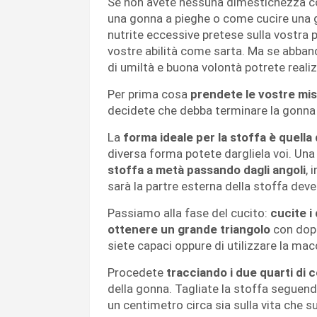
Se non avete nessuna dimestichezza co
una gonna a pieghe o come cucire una g
nutrite eccessive pretese sulla vostra 
vostre abilità come sarta. Ma se abban
di umiltà e buona volontà potrete reali
Per prima cosa
prendete le vostre mi
decidete che debba terminare la gonna (
La
forma ideale per la stoffa è quella
diversa forma potete dargliela voi. Un
stoffa a metà passando dagli angoli
, 
sarà la partre esterna della stoffa deve 
Passiamo alla fase del cucito:
cucite i
ottenere un grande triangolo
con dopp
siete capaci oppure di utilizzare la mac
Procedete
tracciando i due quarti di 
della gonna. Tagliate la stoffa seguend
un centimetro circa sia sulla vita che su