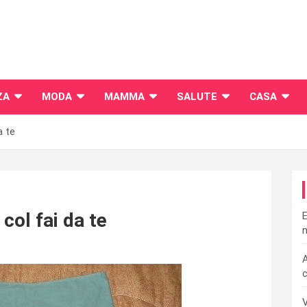
ZA
MODA
MAMMA
SALUTE
CASA
a te
col fai da te
E
n
A
c
V