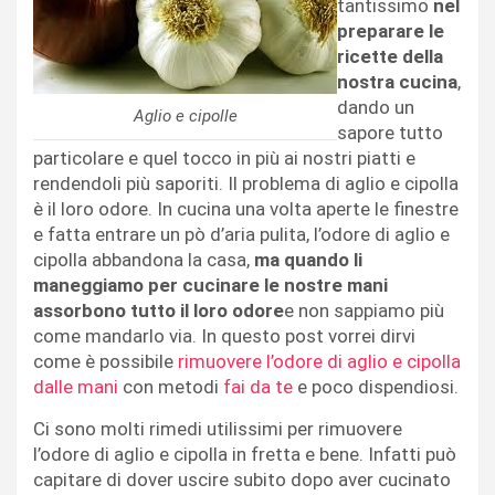
tantissimo
nel
preparare le
ricette della
nostra cucina
,
dando un
Aglio e cipolle
sapore tutto
particolare e quel tocco in più ai nostri piatti e
rendendoli più saporiti. Il problema di aglio e cipolla
è il loro odore. In cucina una volta aperte le finestre
e fatta entrare un pò d’aria pulita, l’odore di aglio e
cipolla abbandona la casa,
ma quando li
maneggiamo per cucinare le nostre mani
assorbono tutto il loro odore
e non sappiamo più
come mandarlo via. In questo post vorrei dirvi
come è possibile
rimuovere l’odore di aglio e cipolla
dalle mani
con metodi
fai da te
e poco dispendiosi.
Ci sono molti rimedi utilissimi per rimuovere
l’odore di aglio e cipolla in fretta e bene. Infatti può
capitare di dover uscire subito dopo aver cucinato