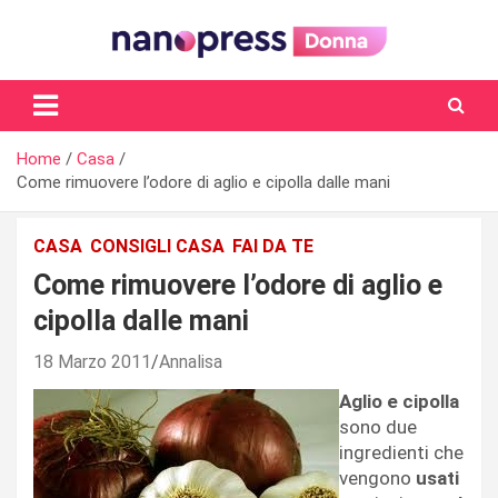
Skip
to
content
Il magazine femminile di Nanopress.it
Home
Casa
Come rimuovere l’odore di aglio e cipolla dalle mani
CASA
CONSIGLI CASA
FAI DA TE
Come rimuovere l’odore di aglio e
cipolla dalle mani
18 Marzo 2011
Annalisa
Aglio e cipolla
sono due
ingredienti che
vengono
usati