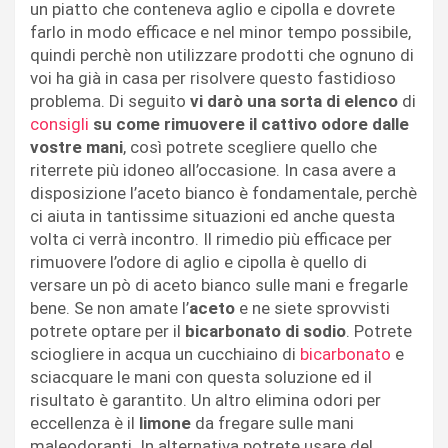
un piatto che conteneva aglio e cipolla e dovrete
farlo in modo efficace e nel minor tempo possibile,
quindi perchè non utilizzare prodotti che ognuno di
voi ha già in casa per risolvere questo fastidioso
problema. Di seguito
vi darò una sorta di elenco
di
consigli
su come rimuovere il cattivo odore dalle
vostre mani
, così potrete scegliere quello che
riterrete più idoneo all’occasione. In casa avere a
disposizione l’aceto bianco è fondamentale, perchè
ci aiuta in tantissime situazioni ed anche questa
volta ci verrà incontro. Il rimedio più efficace per
rimuovere l’odore di aglio e cipolla è quello di
versare un pò di aceto bianco sulle mani e fregarle
bene. Se non amate l’
aceto
e ne siete sprovvisti
potrete optare per il
bicarbonato di sodio
. Potrete
sciogliere in acqua un cucchiaino di
bicarbonato
e
sciacquare le mani con questa soluzione ed il
risultato è garantito. Un altro elimina odori per
eccellenza è il
limone
da fregare sulle mani
maleodoranti. In alternativa potrete usare del