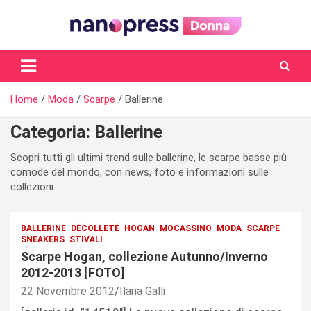
Skip
to
content
Il magazine femminile di Nanopress.it
Home
Moda
Scarpe
Ballerine
Categoria:
Ballerine
Scopri tutti gli ultimi trend sulle ballerine, le scarpe basse più
comode del mondo, con news, foto e informazioni sulle
collezioni.
BALLERINE
DÉCOLLETÉ
HOGAN
MOCASSINO
MODA
SCARPE
SNEAKERS
STIVALI
Scarpe Hogan, collezione Autunno/Inverno
2012-2013 [FOTO]
22 Novembre 2012
Ilaria Galli