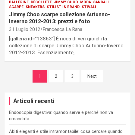
BALLERINE
DÉCOLLETÉ
JIMMY CHOO
MODA
SANDALI
SCARPE
SNEAKERS
STILISTI & BRAND
STIVALI
Jimmy Choo scarpe collezione Autunno-
Inverno 2012-2013: prezzi e foto
31 Luglio 2012
Francesca La Rana
[galleria id=”13863″] È ricca di veri gioielli la
collezione di scarpe Jimmy Choo Autunno-Inverno
2012-2013. Essenzialmente,…
Navigazione
1
2
3
Next
articoli
Articoli recenti
Endoscopia digestiva: quando serve e perché non va
rimandata
Abiti eleganti e stile intramontabile: cosa cercare quando