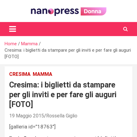
Skip
to
content
Il magazine femminile di Nanopress.it
Home
Mamma
Cresima: i biglietti da stampare per gli inviti e per fare gli auguri
[FOTO]
CRESIMA
MAMMA
Cresima: i biglietti da stampare
per gli inviti e per fare gli auguri
[FOTO]
19 Maggio 2015
Rossella Giglio
[galleria id=”18763″]