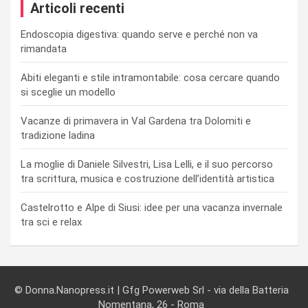
Articoli recenti
Endoscopia digestiva: quando serve e perché non va
rimandata
Abiti eleganti e stile intramontabile: cosa cercare quando
si sceglie un modello
Vacanze di primavera in Val Gardena tra Dolomiti e
tradizione ladina
La moglie di Daniele Silvestri, Lisa Lelli, e il suo percorso
tra scrittura, musica e costruzione dell’identità artistica
Castelrotto e Alpe di Siusi: idee per una vacanza invernale
tra sci e relax
© Donna.Nanopress.it | Gfg Powerweb Srl - via della Batteria
Nomentana, 26 - Roma