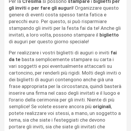
Per la
Cresima
si possono
stampare
i
biglietti per
gli inviti
e
per fare gli auguri
! Organizzare questo
genere di eventi costa spesso tanta fatica e
parecchi euro. Per questo, si può risparmiare
stampando gli inviti per la festa fai da te! Anche gli
invitati, a loro volta, possono stampare il
biglietto
di auguri per questo giorno speciale!
Per realizzare i vostri biglietti di auguri o inviti
fai
da te
basta semplicemente stampare su carta i
vari soggetti e poi eventualmente attaccarli su
cartoncino, per renderli più rigidi. Molti degli inviti o
dei biglietti di auguri contengono anche già una
frase appropriata per la circostanza, quindi basterà
inserire una firma nel caso degli invitati e il luogo e
l’orario della cerimonia per gli inviti. Niente di più
semplice! Se volete essere ancora più
originali
,
potete realizzare voi stessi, a mano, un soggetto a
tema, sia che siate i festeggiati che devono
portare gli inviti, sia che siate gli invitati che