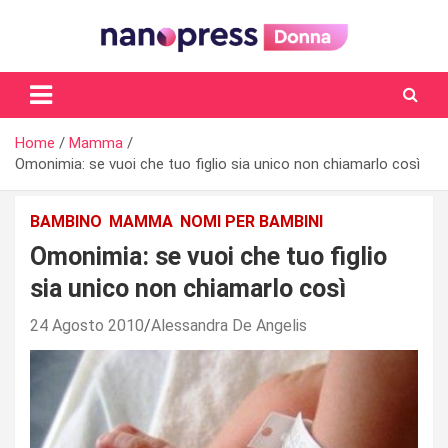
Skip
to
content
Il magazine femminile di Nanopress.it
Home
Mamma
Omonimia: se vuoi che tuo figlio sia unico non chiamarlo così
BAMBINO
MAMMA
NOMI PER BAMBINI
Omonimia: se vuoi che tuo figlio
sia unico non chiamarlo così
24 Agosto 2010
Alessandra De Angelis