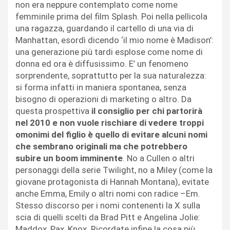
non era neppure contemplato come nome
femminile prima del film Splash. Poi nella pellicola
una ragazza, guardando il cartello di una via di
Manhattan, esordì dicendo ‘il mio nome è Madison’:
una generazione più tardi esplose come nome di
donna ed ora è diffusissimo. E’ un fenomeno
sorprendente, soprattutto per la sua naturalezza:
si forma infatti in maniera spontanea, senza
bisogno di operazioni di marketing o altro. Da
questa prospettiva
il consiglio per chi partorirà
nel 2010 e non vuole rischiare di vedere troppi
omonimi del figlio è quello di evitare alcuni nomi
che sembrano originali ma che potrebbero
subire un boom imminente
. No a Cullen o altri
personaggi della serie Twilight, no a Miley (come la
giovane protagonista di Hannah Montana), evitate
anche Emma, Emily o altri nomi con radice –Em.
Stesso discorso per i nomi contenenti la X sulla
scia di quelli scelti da Brad Pitt e Angelina Jolie:
Maddox, Pax, Knox. Ricordate infine la cosa più