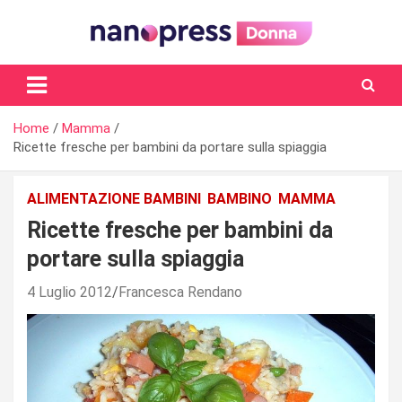
Skip
to
content
Il magazine femminile di Nanopress.it
Home
Mamma
Ricette fresche per bambini da portare sulla spiaggia
ALIMENTAZIONE BAMBINI
BAMBINO
MAMMA
Ricette fresche per bambini da
portare sulla spiaggia
4 Luglio 2012
Francesca Rendano