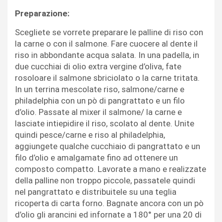
Preparazione:
Scegliete se vorrete preparare le palline di riso con
la carne o con il salmone. Fare cuocere al dente il
riso in abbondante acqua salata. In una padella, in
due cucchiai di olio extra vergine d’oliva, fate
rosoloare il salmone sbriciolato o la carne tritata.
In un terrina mescolate riso, salmone/carne e
philadelphia con un pò di pangrattato e un filo
d’olio. Passate al mixer il salmone/ la carne e
lasciate intiepidire il riso, scolato al dente. Unite
quindi pesce/carne e riso al philadelphia,
aggiungete qualche cucchiaio di pangrattato e un
filo d’olio e amalgamate fino ad ottenere un
composto compatto. Lavorate a mano e realizzate
della palline non troppo piccole, passatele quindi
nel pangrattato e distribuitele su una teglia
ricoperta di carta forno. Bagnate ancora con un pò
d’olio gli arancini ed infornate a 180° per una 20 di