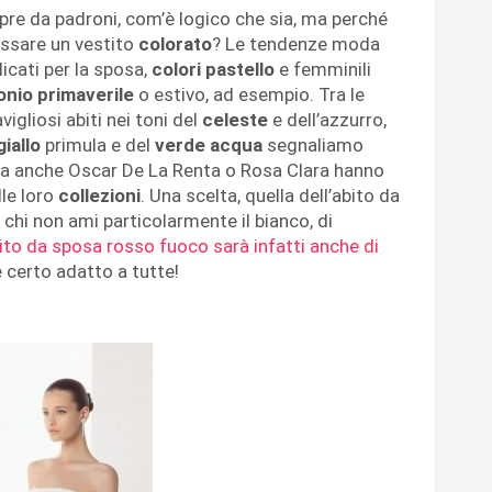
pre da padroni, com’è logico che sia, ma perché
dossare un vestito
colorato
? Le tendenze moda
licati per la sposa,
colori pastello
e femminili
nio primaverile
o estivo, ad esempio. Tra le
gliosi abiti nei toni del
celeste
e dell’azzurro,
giallo
primula e del
verde acqua
segnaliamo
ma anche Oscar De La Renta o Rosa Clara hanno
lle loro
collezioni
. Una scelta, quella dell’abito da
chi non ami particolarmente il bianco, di
ito da sposa rosso fuoco sarà infatti anche di
 certo adatto a tutte!