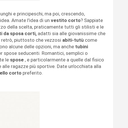
unghi e principeschi, ma poi, crescendo,
dea. Amate l’idea di un
vestito corto
? Sappiate
o della scelta, praticamente tutti gli stilisti e le
ti da sposa corti,
adatti sia alle giovanissime che
 retrò, piuttosto che vezzosi
abiti-tutù
come
ono alcune delle opzioni, ma anche
tubini
er spose seducenti. Romantici, semplici o
tte le
spose
, e particolarmente a quelle dal fisico
 alle ragazze più sportive. Date un’occhiata alla
llo corto
preferito.