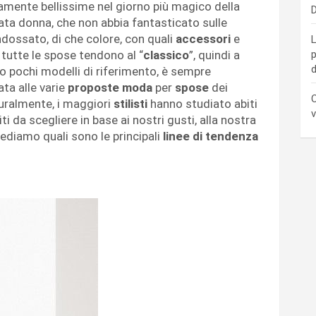
tamente bellissime nel giorno più magico della
D
tata donna, che non abbia fantasticato sulle
ndossato, di che colore, con quali
accessori
e
L
tutte le spose tendono al “
classico
”, quindi a
p
d
do pochi modelli di riferimento, è sempre
ta alle varie
proposte moda
per
spose
dei
C
turalmente, i maggiori
stilisti
hanno studiato abiti
v
ti da scegliere in base ai nostri gusti, alla nostra
Vediamo quali sono le principali
linee di tendenza