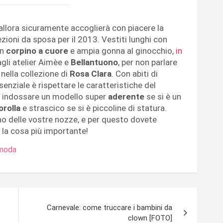
allora sicuramente accoglierà con piacere la
zioni da sposa per il 2013. Vestiti lunghi con
on
corpino a cuore
e ampia gonna al ginocchio,
in
agli atelier Aimèe e
Bellantuono
, per non parlare
 nella collezione di
Rosa Clara
. Con abiti di
ssenziale è rispettare le caratteristiche del
ler indossare un modello super
aderente
se si è un
orolla
e strascico se si è piccoline di statura.
no delle vostre nozze, e per questo dovete
è la cosa più importante!
moda
Carnevale: come truccare i bambini da
clown [FOTO]