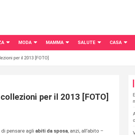
ZA
MODA
MAMMA
SALUTE
CASA
ezioni per il 2013 [FOTO]
collezioni per il 2013 [FOTO]
E
n
A
c
 di pensare agli
abiti da sposa
, anzi, all’abito –
V