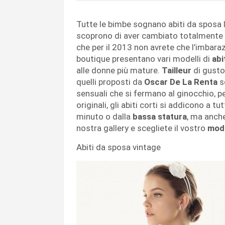
Tutte le bimbe sognano abiti da sposa l
scoprono di aver cambiato totalmente i
che per il 2013 non avrete che l’imbarazz
boutique presentano vari modelli di
abi
alle donne più mature.
Tailleur
di gusto
quelli proposti da
Oscar De La Renta
s
sensuali che si fermano al ginocchio, p
originali, gli abiti corti si addicono a tu
minuto o dalla
bassa statura
, ma anche
nostra gallery e scegliete il vostro
mode
Abiti da sposa vintage