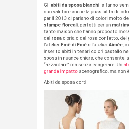
Gli
abiti da sposa
bianchi
la fanno sem
non valutare anche la possibilità di in
per il 2013 ci parlano di colori molto de
stampe floreali
, perfetti per un
matrimo
tante maisòn che hanno proposto meravi
del
rosa
cipria o del rosa confetto, del
l’atelier
Emè di Emè
e l’atelier
Aimèe
, 
inserito abiti in teneri colori pastello ne
sposa in nuance chiare, che consente, a 
“azzardare” ma senza esagerare. Un
ab
grande impatto
scenografico, ma non è
Abiti da sposa corti