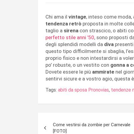
Chi ama il
vintage
, inteso come moda, 
tendenza retrò
proposta in molte colle
taglio a
sirena
con strascico, o abiti c
perfetto stile anni ’50
, sono proposti d
degli splendidi modelli da
diva
presenti
questo tipo difficilmente si sbaglia, l’e
proprio fisico e non intestardirsi a vo
po’ robuste, o un vestito con
gonna a c
Dovete essere le più
ammirate
nel gior
sentirvi sicure e a vostro agio, questa 
Tags:
abiti da sposa Pronovias
,
tendenze 
Navigazione
Come vestirsi da zombie per Carnevale
articoli
[FOTO]