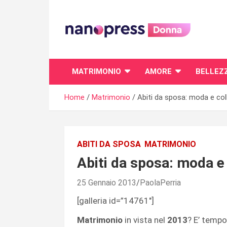
Skip
to
content
Il magazine femminile di Nanopress.it
MATRIMONIO
AMORE
BELLEZ
Home
Matrimonio
Abiti da sposa: moda e coll
ABITI DA SPOSA
MATRIMONIO
Abiti da sposa: moda e 
25 Gennaio 2013
PaolaPerria
[galleria id=”14761″]
Matrimonio
in vista nel
2013
? E’ tempo