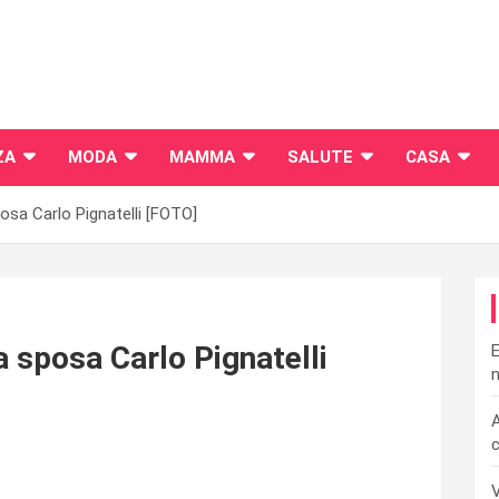
ZA
MODA
MAMMA
SALUTE
CASA
osa Carlo Pignatelli [FOTO]
a sposa Carlo Pignatelli
E
n
A
c
V