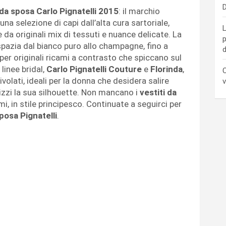
D
 da sposa Carlo Pignatelli 2015
: il marchio
na selezione di capi dall’alta cura sartoriale,
L
 da originali mix di tessuti e nuance delicate. La
p
pazia dal bianco puro allo champagne, fino a
d
 per originali ricami a contrasto che spiccano sul
linee bridal,
Carlo Pignatelli Couture
e
Florinda
,
C
olati, ideali per la donna che desidera salire
v
rizzi la sua silhouette. Non mancano i
vestiti da
ami, in stile principesco. Continuate a seguirci per
sposa Pignatelli
.