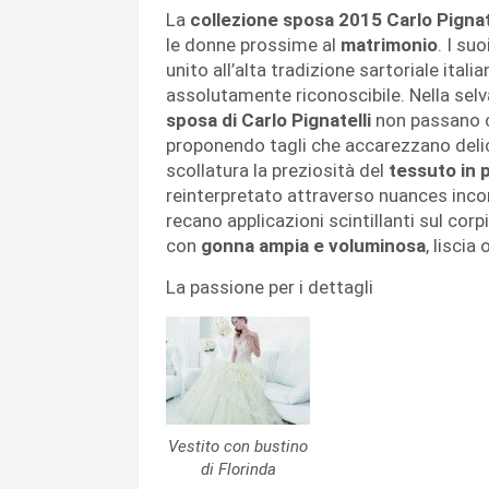
La
collezione sposa 2015 Carlo Pignat
le donne prossime al
matrimonio
. I su
unito all’alta tradizione sartoriale ita
assolutamente riconoscibile. Nella selva
sposa di Carlo Pignatelli
non passano c
proponendo tagli che accarezzano delic
scollatura la preziosità del
tessuto in 
reinterpretato attraverso nuances inco
recano applicazioni scintillanti sul corp
con
gonna ampia e voluminosa
, liscia
La passione per i dettagli
Vestito con bustino
di Florinda