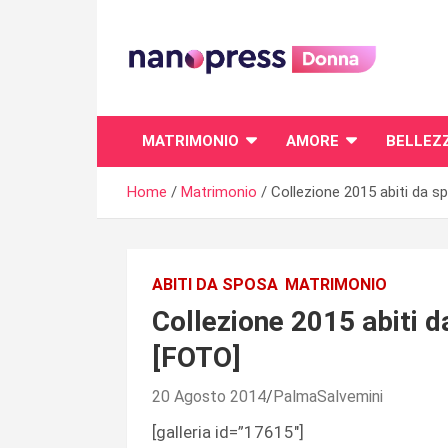
Skip
to
content
Il magazine femminile di Nanopress.it
MATRIMONIO
AMORE
BELLEZ
Home
Matrimonio
Collezione 2015 abiti da sp
ABITI DA SPOSA
MATRIMONIO
Collezione 2015 abiti d
[FOTO]
20 Agosto 2014
PalmaSalvemini
[galleria id=”17615″]