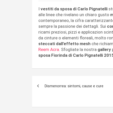
I
vestiti da sposa di Carlo Pignatelli
stu
alle linee che rivelano un chiaro gusto
m
contemporaneo, la cifra caratterizzante 
sempre la passione dei dettagli. Sui
co
ricami preziosi, pizzi e applicazion scin
da cinture o elementi floreali, molto rom
steccati dall’effetto mesh
che richia
Reem Acra
. Sfogliate la nostra
gallery
sposa Fiorinda di Carlo Pignatelli 201
Navigazione
Dismenorrea: sintomi, cause e cure
articoli