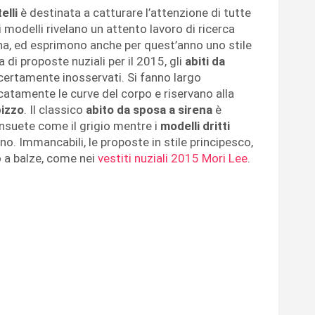
elli
è destinata a catturare l’attenzione di tutte
oi modelli rivelano un attento lavoro di ricerca
liana, ed esprimono anche per quest’anno uno stile
 di proposte nuziali per il 2015, gli
abiti da
ertamente inosservati. Si fanno largo
atamente le curve del corpo e riservano alla
pizzo
. Il classico
abito da sposa a sirena
è
nsuete come il grigio mentre i
modelli dritti
ino. Immancabili, le proposte in stile principesco,
 o a balze, come nei
vestiti nuziali 2015 Mori Lee
.