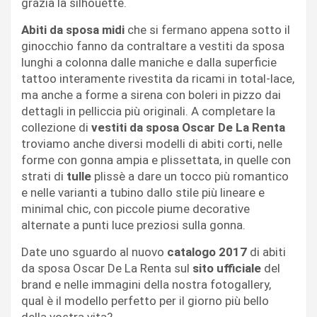
grazia la silhouette.
Abiti da sposa midi
che si fermano appena sotto il
ginocchio fanno da contraltare a vestiti da sposa
lunghi a colonna dalle maniche e dalla superficie
tattoo interamente rivestita da ricami in total-lace,
ma anche a forme a sirena con boleri in pizzo dai
dettagli in pelliccia più originali. A completare la
collezione di
vestiti da sposa Oscar De La Renta
troviamo anche diversi modelli di abiti corti, nelle
forme con gonna ampia e plissettata, in quelle con
strati di
tulle
plissè a dare un tocco più romantico
e nelle varianti a tubino dallo stile più lineare e
minimal chic, con piccole piume decorative
alternate a punti luce preziosi sulla gonna.
Date uno sguardo al nuovo
catalogo 2017
di abiti
da sposa Oscar De La Renta sul
sito ufficiale
del
brand e nelle immagini della nostra fotogallery,
qual è il modello perfetto per il giorno più bello
della vostra vita?