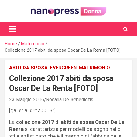
Skip
to
content
Il magazine femminile di Nanopress.it
Home
Matrimonio
Collezione 2017 abiti da sposa Oscar De La Renta [FOTO]
ABITI DA SPOSA
EVERGREEN
MATRIMONIO
Collezione 2017 abiti da sposa
Oscar De La Renta [FOTO]
23 Maggio 2016
Rosaria De Benedictis
[galleria id=”20013″]
La
collezione 2017
di
abiti da sposa Oscar De La
Renta
si caratterizza per modelli da sogno nello
stile sofisticato che è il marchio di fabbrica della