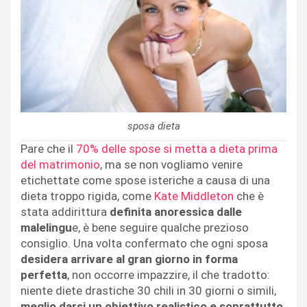
sposa dieta
Pare che il
70% delle spose si metta a dieta prima
del matrimonio
, ma se non vogliamo venire
etichettate come spose isteriche a causa di una
dieta troppo rigida, come
Kate Middleton
che è
stata addirittura
definita anoressica dalle
malelingu
e, è bene seguire qualche prezioso
consiglio. Una volta confermato che ogni sposa
desidera arrivare al gran giorno in forma
perfetta
, non occorre impazzire, il che tradotto:
niente diete drastiche 30 chili in 30 giorni o simili,
meglio darsi un obiettivo realistico e soprattutto