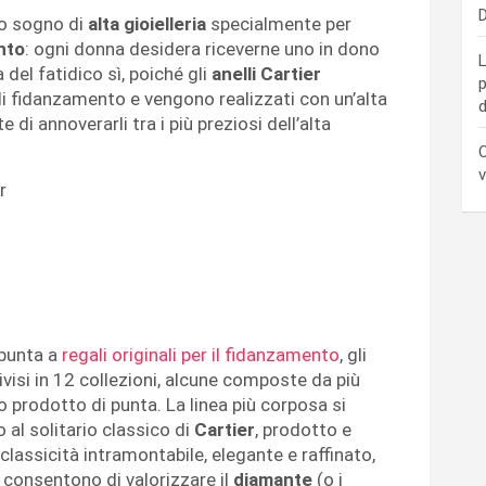
D
o sogno di
alta gioielleria
specialmente per
nto
: ogni donna desidera riceverne uno in dono
L
el fatidico sì, poiché gli
anelli Cartier
p
di fidanzamento e vengono realizzati con un’alta
d
 di annoverarli tra i più preziosi dell’alta
C
v
r
 punta a
regali originali per il fidanzamento
, gli
ivisi in 12 collezioni, alcune composte da più
o prodotto di punta. La linea più corposa si
o al solitario classico di
Cartier
, prodotto e
classicità intramontabile, elegante e raffinato,
 consentono di valorizzare il
diamante
(o i