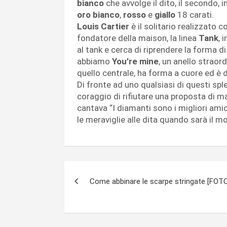
bianco
che avvolge il dito, il secondo, i
oro bianco
,
rosso
e
giallo
18 carati.
Louis Cartier
è il solitario realizzato 
fondatore della maison, la linea
Tank
, 
al tank e cerca di riprendere la forma di
abbiamo
You’re mine
, un anello straor
quello centrale, ha forma a cuore ed è di
Di fronte ad uno qualsiasi di questi spl
coraggio di rifiutare una proposta di 
cantava “I diamanti sono i migliori ami
le meraviglie alle dita quando sarà il 
Navigazione
Come abbinare le scarpe stringate [FOT
articoli