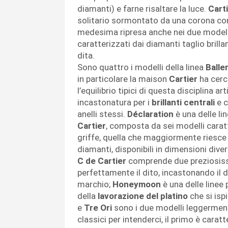
diamanti) e farne risaltare la luce.
Cart
solitario sormontato da una corona con
medesima ripresa anche nei due modelli
caratterizzati dai diamanti taglio brilla
dita.
Sono quattro i modelli della linea
Balle
in particolare la maison
Cartier
ha cerca
l’equilibrio tipici di questa disciplina ar
incastonatura per i
brillanti centrali
e c
anelli stessi.
Déclaration
è una delle li
Cartier
, composta da sei modelli carat
griffe, quella che maggiormente riesce 
diamanti, disponibili in dimensioni dive
C de Cartier
comprende due preziosissim
perfettamente il dito, incastonando il 
marchio;
Honeymoon
è una delle linee
della
lavorazione del platino
che si isp
e
Tre Ori
sono i due modelli leggermente
classici per intenderci, il primo è caratt