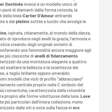
ier Destinée
invece è un modello unico di
 pavè di diamanti dalla forma rotonda, la
 della linea
Cartier D’Amour
entrambi
nte e dal
platino
sottile e lucido che avvolge le
rine
, ispirata, chiaramente, al mondo della danza,
to di riprodurre negli anelli la grazia, l’armonia e
tistica creando degli originali sistemi di
onferendo una femminilità ancora maggiore agli
nee più classiche di
anelli di fidanzamento
terizzati da una montatura elegante a quattro
ad esaltare la bellezza e la lucentezza dei
rse, a taglio brillante oppure smeraldo.
i modelli che visti di profilo “abbracciano”
diamante centrale proprio nella C simbolo del
 più romantiche, caratterizzata dalla rotondità
ira proprio alle forme voluttuose della luna.
Love
 più particolari dell’intera collezione, meno
erizzato dalle viti a vista sulla fascia in
oro