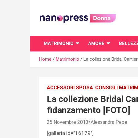
Skip
to
content
Il magazine femminile di Nanopress.it
MATRIMONIO
AMORE
BELLEZ
Home
Matrimonio
La collezione Bridal Cartier
ACCESSORI SPOSA
CONSIGLI MATRI
La collezione Bridal Cart
fidanzamento [FOTO]
25 Novembre 2013
Alessandra Pepe
[galleria id=”16179″]