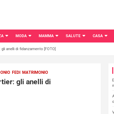
ZA
MODA
MAMMA
SALUTE
CASA
: gli anelli di fidanzamento [FOTO]
MONIO
FEDI
MATRIMONIO
ier: gli anelli di
E
n
A
c
V