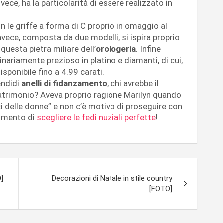
nvece, ha la particolarità di essere realizzato in
con le griffe a forma di C proprio in omaggio al
invece, composta da due modelli, si ispira proprio
 questa pietra miliare dell’
orologeria
. Infine
dinariamente prezioso in platino e diamanti, di cui,
sponibile fino a 4.99 carati.
endidi
anelli di fidanzamento
, chi avrebbe il
matrimonio? Aveva proprio ragione Marilyn quando
ci delle donne” e non c’è motivo di proseguire con
momento di
scegliere le fedi nuziali perfette
!
O]
Decorazioni di Natale in stile country
[FOTO]