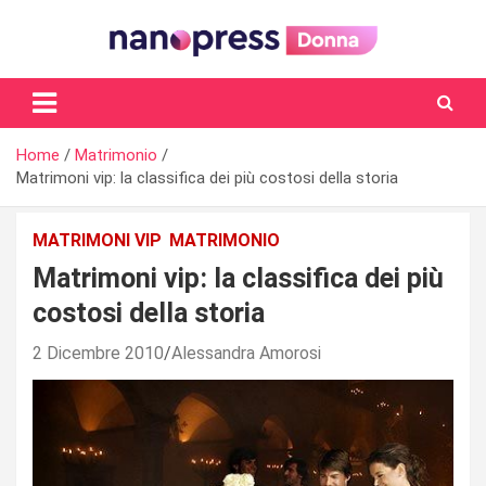
Skip
to
content
Il magazine femminile di Nanopress.it
Home
Matrimonio
Matrimoni vip: la classifica dei più costosi della storia
MATRIMONI VIP
MATRIMONIO
Matrimoni vip: la classifica dei più
costosi della storia
2 Dicembre 2010
Alessandra Amorosi