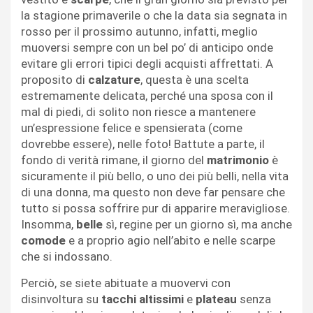
la stagione primaverile o che la data sia segnata in
rosso per il prossimo autunno, infatti, meglio
muoversi sempre con un bel po’ di anticipo onde
evitare gli errori tipici degli acquisti affrettati. A
proposito di
calzature
, questa è una scelta
estremamente delicata, perché una sposa con il
mal di piedi, di solito non riesce a mantenere
un’espressione felice e spensierata (come
dovrebbe essere), nelle foto! Battute a parte, il
fondo di verità rimane, il giorno del
matrimonio
è
sicuramente il più bello, o uno dei più belli, nella vita
di una donna, ma questo non deve far pensare che
tutto si possa soffrire pur di apparire meravigliose.
Insomma,
belle
sì, regine per un giorno sì, ma anche
comode
e a proprio agio nell’abito e nelle scarpe
che si indossano.
Perciò, se siete abituate a muovervi con
disinvoltura su
tacchi altissimi
e
plateau
senza