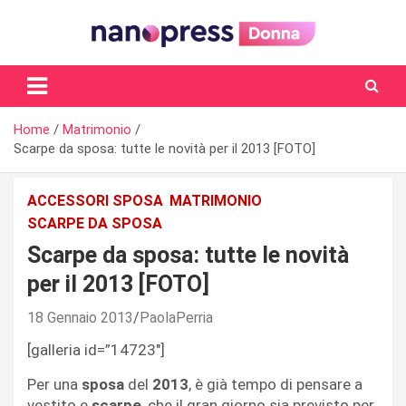
Skip
to
content
Il magazine femminile di Nanopress.it
Home
Matrimonio
Scarpe da sposa: tutte le novità per il 2013 [FOTO]
ACCESSORI SPOSA
MATRIMONIO
SCARPE DA SPOSA
Scarpe da sposa: tutte le novità
per il 2013 [FOTO]
18 Gennaio 2013
PaolaPerria
[galleria id=”14723″]
Per una
sposa
del
2013
, è già tempo di pensare a
vestito e
scarpe
, che il gran giorno sia previsto per