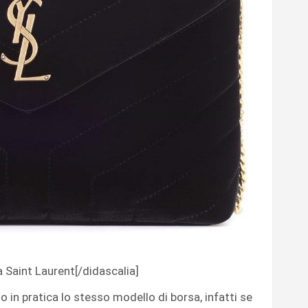
a Saint Laurent[/didascalia]
o in pratica lo stesso modello di borsa, infatti se