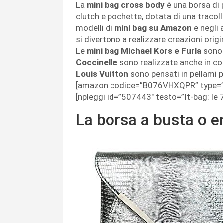
La
mini bag cross body
è una borsa di 
clutch e pochette, dotata di una tracol
modelli di
mini bag su Amazon
e negli 
si divertono a realizzare creazioni origin
Le
mini bag Michael Kors e Furla
sono 
Coccinelle
sono realizzate anche in col
Louis Vuitton
sono pensati in pellami p
[amazon codice=”B076VHXQPR” type=””
[npleggi id=”507443″ testo=”It-bag: le 
La borsa a busta o 