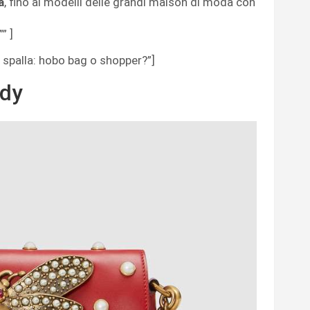
a
, fino ai modelli delle grandi maison di moda con
” ]
 spalla: hobo bag o shopper?”]
ody