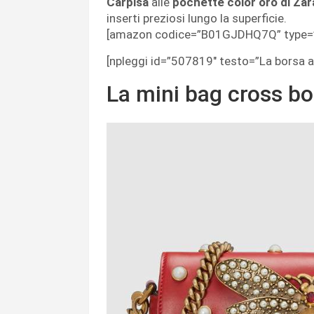
Carpisa
alle
pochette color oro di Zar
inserti preziosi lungo la superficie.
[amazon codice=”B01GJDHQ7Q” type=”
[npleggi id=”507819″ testo=”La borsa a
La mini bag cross b