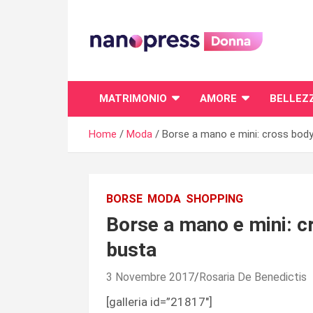
Skip
to
content
Il magazine femminile di Nanopress.it
MATRIMONIO
AMORE
BELLEZ
Home
Moda
Borse a mano e mini: cross body
BORSE
MODA
SHOPPING
Borse a mano e mini: c
busta
3 Novembre 2017
Rosaria De Benedictis
[galleria id=”21817″]