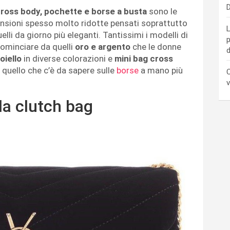
D
ross body, pochette e borse a busta
sono le
ensioni spesso molto ridotte pensati soprattutto
L
lli da giorno più eleganti. Tantissimi i modelli di
p
cominciare da quelli
oro e argento
che le donne
d
oiello
in diverse colorazioni e
mini bag cross
 quello che c’è da sapere sulle
borse
a mano più
C
v
la clutch bag