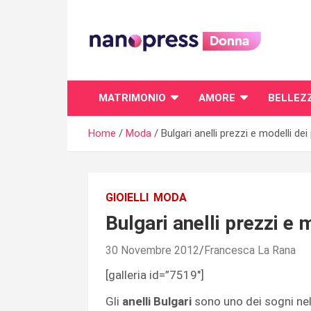
Skip
to
content
Il magazine femminile di Nanopress.it
MATRIMONIO
AMORE
BELLEZ
Home
Moda
Bulgari anelli prezzi e modelli dei 
GIOIELLI
MODA
Bulgari anelli prezzi e m
30 Novembre 2012
Francesca La Rana
[galleria id=”7519″]
Gli
anelli Bulgari
sono uno dei sogni ne