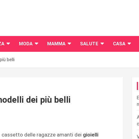
ZA
MODA
MAMMA
SALUTE
CASA
più belli
odelli dei più belli
E
n
A
c
l cassetto delle ragazze amanti dei
gioielli
V