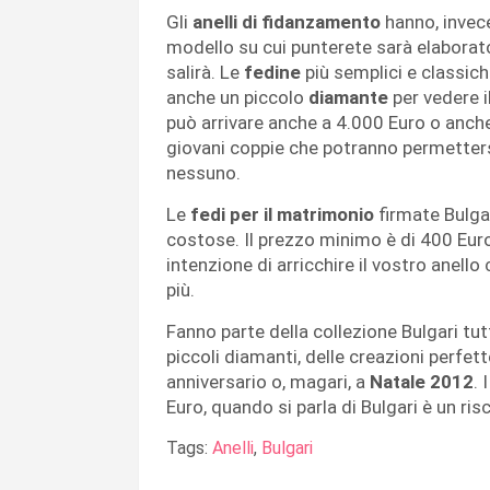
Gli
anelli di fidanzamento
hanno, invece
modello su cui punterete sarà elaborato
salirà. Le
fedine
più semplici e classic
anche un piccolo
diamante
per vedere i
può arrivare anche a 4.000 Euro o anch
giovani coppie che potranno permetter
nessuno.
Le
fedi per il matrimonio
firmate Bulga
costose. Il prezzo minimo è di 400 Euro
intenzione di arricchire il vostro anell
più.
Fanno parte della collezione Bulgari tut
piccoli diamanti, delle creazioni perfe
anniversario o, magari, a
Natale 2012
. 
Euro, quando si parla di Bulgari è un ri
Tags:
Anelli
,
Bulgari