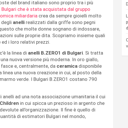
oste del brand italiano sono proprio tra i più
D
a
Bulgari che è stata acquistata dal gruppo
omica miliardaria
crea da sempre gioielli molto
L
e degli
anelli
realizzati dalla griffe sono pegni
p
d
 questo che molte donne sognano di indossare,
azioni sulle proprie dita. Scopriamo insieme quali
C
 ed i loro relativi prezzi.
v
c’è la linea di
anelli B.ZERO1 di Bulgari
. Si tratta
 una nuova versione più moderna. In oro giallo,
i fasce e, centralmente, da
ceramica
disponibile
a linea una nuova creazione in cui, al posto della
in marmo verde. I Bulgari B.ZERO1 costano 790
di anelli ad una nota associazione umanitaria il cui
 Children
in cui spicca un prezioso in argento che
evolute all’organizzazione. Il fine è quello di
 quantità di estimatori Bulgari nel mondo,
.