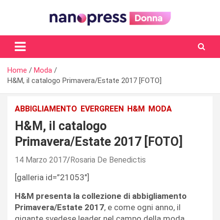
Skip
to
content
Il magazine femminile di Nanopress.it
Home
Moda
H&M, il catalogo Primavera/Estate 2017 [FOTO]
ABBIGLIAMENTO
EVERGREEN
H&M
MODA
H&M, il catalogo
Primavera/Estate 2017 [FOTO]
14 Marzo 2017
Rosaria De Benedictis
[galleria id=”21053″]
H&M presenta la collezione di abbigliamento
Primavera/Estate 2017
, e come ogni anno, il
gigante svedese leader nel campo della moda