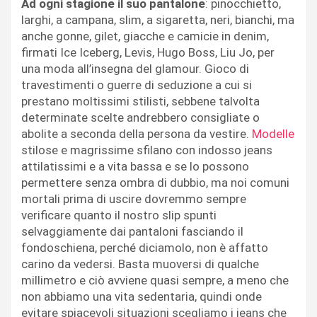
Ad ogni stagione il suo pantalone
: pinocchietto,
larghi, a campana, slim, a sigaretta, neri, bianchi, ma
anche gonne, gilet, giacche e camicie in denim,
firmati Ice Iceberg, Levis, Hugo Boss, Liu Jo, per
una moda all’insegna del glamour. Gioco di
travestimenti o guerre di seduzione a cui si
prestano moltissimi stilisti, sebbene talvolta
determinate scelte andrebbero consigliate o
abolite a seconda della persona da vestire.
Modelle
stilose e magrissime sfilano con indosso jeans
attilatissimi e a vita bassa e se lo possono
permettere senza ombra di dubbio, ma noi comuni
mortali prima di uscire dovremmo sempre
verificare quanto il nostro slip spunti
selvaggiamente dai pantaloni fasciando il
fondoschiena, perché diciamolo, non è affatto
carino da vedersi. Basta muoversi di qualche
millimetro e ciò avviene quasi sempre, a meno che
non abbiamo una vita sedentaria, quindi onde
evitare spiacevoli situazioni scegliamo i jeans che