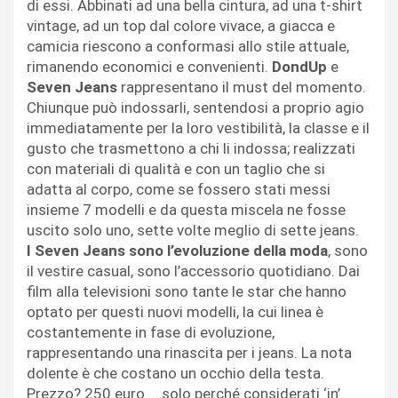
di essi. Abbinati ad una bella cintura, ad una t-shirt
vintage, ad un top dal colore vivace, a giacca e
camicia riescono a conformasi allo stile attuale,
rimanendo economici e convenienti.
DondUp
e
Seven Jeans
rappresentano il must del momento.
Chiunque può indossarli, sentendosi a proprio agio
immediatamente per la loro vestibilità, la classe e il
gusto che trasmettono a chi li indossa; realizzati
con materiali di qualità e con un taglio che si
adatta al corpo, come se fossero stati messi
insieme 7 modelli e da questa miscela ne fosse
uscito solo uno, sette volte meglio di sette jeans.
I Seven Jeans sono l’evoluzione della moda
, sono
il vestire casual, sono l’accessorio quotidiano. Dai
film alla televisioni sono tante le star che hanno
optato per questi nuovi modelli, la cui linea è
costantemente in fase di evoluzione,
rappresentando una rinascita per i jeans. La nota
dolente è che costano un occhio della testa.
Prezzo? 250 euro … solo perché considerati ‘in’.