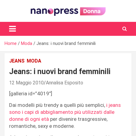
Skip
to
content
Il magazine femminile di Nanopress.it
Home
Moda
Jeans: i nuovi brand femminili
JEANS
MODA
Jeans: i nuovi brand femminili
12 Maggio 2010
Annalisa Esposito
[galleria id=”4019″]
Dai modelli più trendy a quelli più semplici,
i jeans
sono i capi di abbigliamento più utilizzati dalle
donne di ogni età
per divenire trasgressive,
romantiche, sexy e moderne.