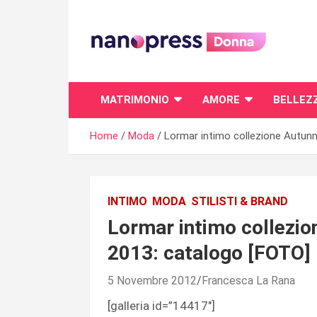
Skip
to
content
Il magazine femminile di Nanopress.it
MATRIMONIO
AMORE
BELLEZ
Home
Moda
Lormar intimo collezione Autun
INTIMO
MODA
STILISTI & BRAND
Lormar intimo collezi
2013: catalogo [FOTO]
5 Novembre 2012
Francesca La Rana
[galleria id=”14417″]