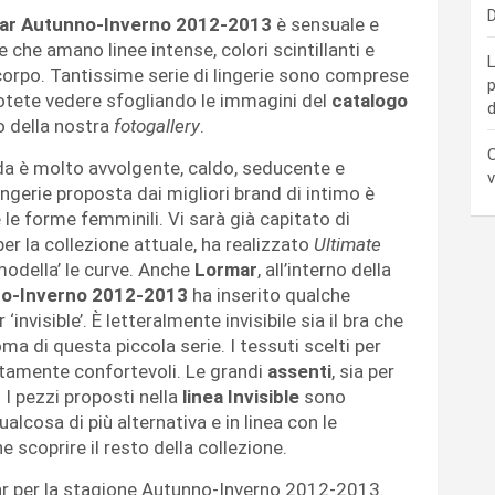
D
ar Autunno-Inverno 2012-2013
è sensuale e
 che amano linee intense, colori scintillanti e
L
 corpo. Tantissime serie di lingerie sono comprese
p
 potete vedere sfogliando le immagini del
catalogo
d
o della nostra
fotogallery
.
C
dda è molto avvolgente, caldo, seducente e
v
ngerie proposta dai migliori brand di intimo è
 le forme femminili. Vi sarà già capitato di
per la collezione attuale, ha realizzato
Ultimate
‘modella’ le curve. Anche
Lormar
, all’interno della
nno-Inverno 2012-2013
ha inserito qualche
r ‘invisible’. È letteralmente invisibile sia il bra che
izoma di questa piccola serie. I tessuti scelti per
utamente confortevoli. Le grandi
assenti
, sia per
. I pezzi proposti nella
linea Invisible
sono
ualcosa di più alternativa e in linea con le
e scoprire il resto della collezione.
r per la stagione Autunno-Inverno 2012-2013.