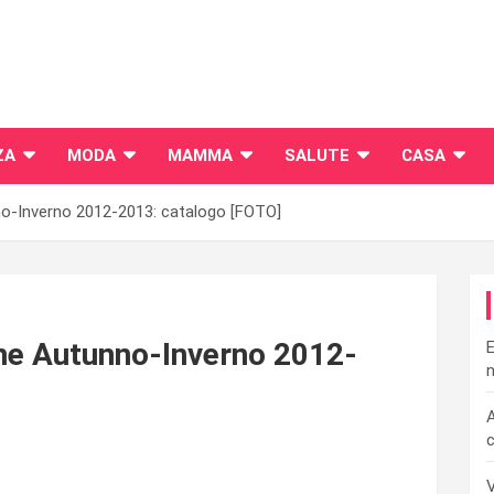
ZA
MODA
MAMMA
SALUTE
CASA
no-Inverno 2012-2013: catalogo [FOTO]
one Autunno-Inverno 2012-
E
n
A
c
V