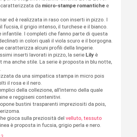
, caratterizzata da
micro-stampe romantiche
e
mar ed è realizzata in raso con inserti in pizzo. I
 fucsia, il grigio intenso, il turchese e il bianco.
e infantile. I completi che fanno parte di questa
eclinati in colori quali il viola scuro e il borgogna.
e caratterizza alcuni profili della lingerie.
simi inserti lavorati in pizzo, la serie
Lily
è
 ma anche stile. La serie è proposta in blu notte,
.
rizzata da una simpatica stampa in micro pois
i il rosa e il nero.
emplici della collezione, all’interno della quale
ne e reggiseni contenitivi.
ropone bustini trasparenti impreziositi da pois,
perizoma.
che gioca sulla preziosità del
velluto, tessuto
linea è proposta in fucsia, grigio perla e nero.
13