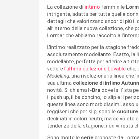
La collezione di
intimo
femminile
Lorm
intrigante, adatta per tutte quelle donne
dettagli che valorizzano ancor di più il
all’interno della nuova collezione, che
Lormar che abbiamo raccolto all’intern
L’intimo realizzato per la stagione fre
assolutamente modellante. Esatto, la li
modellante, perfetta per aderire a tutte
vedere
l’ultima collezione Lovable
che, 
Modelling
, una rivoluzionaria linea che 
sua ultima
collezione di intimo Autu
novità. Si chiama
I-Bra
dove la ‘i’ sta pe
il push up, il balconcino, lo slip e il per
questa linea sono morbidissimi, assol
reggiseni che per slip, sono le
cuciture
declinati in colori neutri, ma se volete q
tendenze della stagione, non vi resta ch
Sono molte le
serie
proposte da Lorma