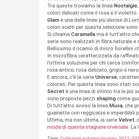
Tra queste troviamo la linea
Nostalgie
colori delicati come il rosa e il violetto.
Glam
è una delle linee più decise di Lor
colori scelti per questa selezione sono il
Si chiama
Caramella
ma è tutt’altro ch
serie sono realizzati in fibra naturale e d
Bellissimo il ricamo di micro fiorellini ch
In microfibra caratterizzata da raffinatis
l’ottima soluzione per chi cerca comfort
rosa antico, rosa delicato, grigio e nero
E ancora, c’è la serie
Universe
, caratte
colorati. Per questa linea sono stati scelt
Secret
è una linea di intimo tra le più s
sono proposte pezzi
shaping
come guai
Di tutt’altro avviso la linea
Musa
, che p
guainette con reggicalze e imperdibili 
Ultima, ma non ultima, la serie
Velvet
, 
moda di questa stagione invernale.
La 
Tags:
Collezioni autunno/inverno 2012-20