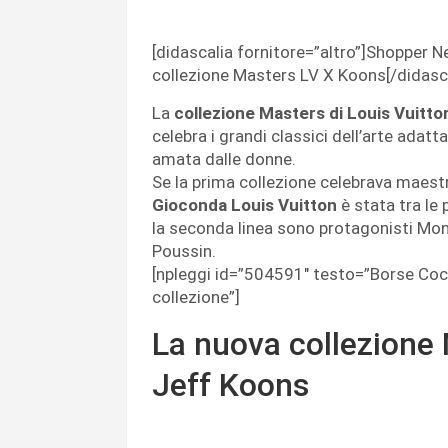
[didascalia fornitore=”altro”]Shopper N
collezione Masters LV X Koons[/didasca
La
collezione Masters di Louis Vuitt
celebra i grandi classici dell’arte adat
amata dalle donne.
Se la prima collezione celebrava maes
Gioconda Louis Vuitton
è stata tra le
la seconda linea sono protagonisti Mon
Poussin.
[npleggi id=”504591″ testo=”Borse Coc
collezione”]
La nuova collezione 
Jeff Koons