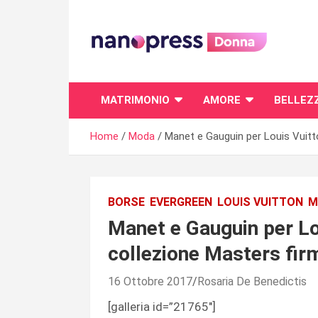
Skip
to
content
Il magazine femminile di Nanopress.it
MATRIMONIO
AMORE
BELLEZ
Home
Moda
Manet e Gauguin per Louis Vuitt
BORSE
EVERGREEN
LOUIS VUITTON
M
Manet e Gauguin per Lou
collezione Masters fir
16 Ottobre 2017
Rosaria De Benedictis
[galleria id=”21765″]