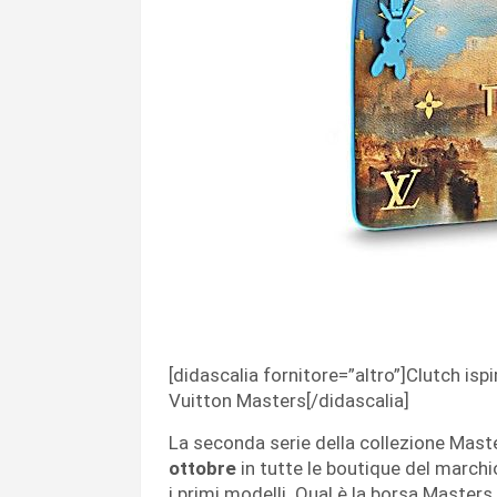
[didascalia fornitore=”altro”]Clutch isp
Vuitton Masters[/didascalia]
La seconda serie della collezione Mast
ottobre
in tutte le boutique del marchio
i primi modelli. Qual è la borsa Master