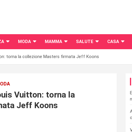
ZA
MODA
MAMMA
SALUTE
CASA
on: torna la collezione Masters firmata Jeff Koons
ODA
is Vuitton: torna la
E
n
mata Jeff Koons
A
c
V