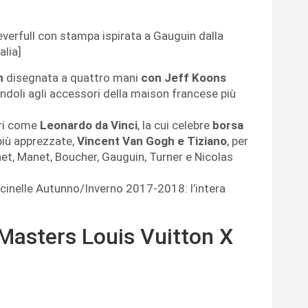
everfull con stampa ispirata a Gauguin dalla
lia]
on
disegnata a quattro mani
con Jeff Koons
tandoli agli accessori della maison francese più
tri come
Leonardo da Vinci
, la cui celebre
borsa
 più apprezzate,
Vincent Van Gogh e Tiziano
, per
et, Manet, Boucher, Gauguin, Turner e Nicolas
cinelle Autunno/Inverno 2017-2018: l’intera
Masters Louis Vuitton X