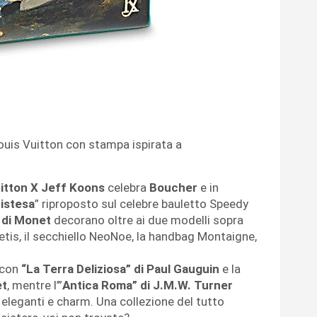
Louis Vuitton con stampa ispirata a
itton X Jeff Koons
celebra
Boucher
e in
istesa
” riproposto sul celebre bauletto Speedy
 di Monet
decorano oltre ai due modelli sopra
Metis, il secchiello NeoNoe, la handbag Montaigne,
 con
“La Terra Deliziosa” di Paul Gauguin
e la
et
, mentre l’”
Antica Roma” di J.M.W. Turner
eleganti e charm. Una collezione del tutto