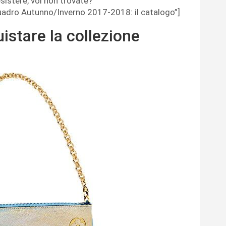
esistere, voi non trovate?
uadro Autunno/Inverno 2017-2018: il catalogo”]
istare la collezione