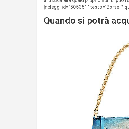
artistica alla quale proprio non si può r
[npleggi id=”505351″ testo=”Borse Piq
Quando si potrà acqu