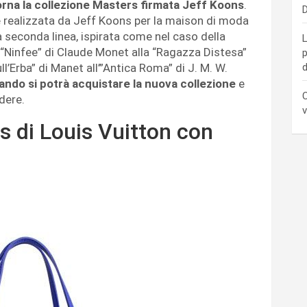
orna la collezione Masters firmata Jeff Koons
.
D
e realizzata da Jeff Koons per la maison di moda
 seconda linea, ispirata come nel caso della
L
le “Ninfee” di Claude Monet alla “Ragazza Distesa”
p
l’Erba” di Manet all’”Antica Roma” di J. M. W.
d
ndo si potrà acquistare la nuova collezione
e
C
dere.
v
s di Louis Vuitton con