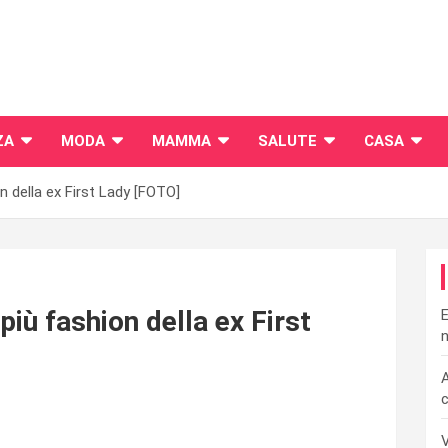
ZA
MODA
MAMMA
SALUTE
CASA
n della ex First Lady [FOTO]
più fashion della ex First
E
n
A
c
V