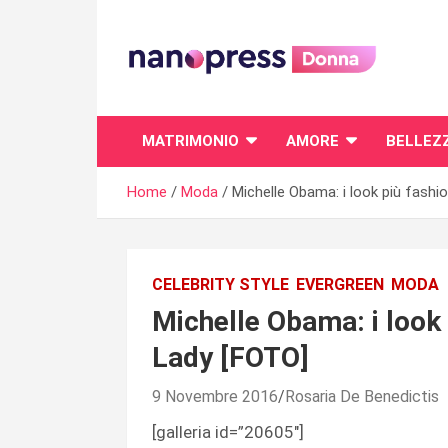
Skip
to
content
Il magazine femminile di Nanopress.it
MATRIMONIO
AMORE
BELLEZ
Home
Moda
Michelle Obama: i look più fashio
CELEBRITY STYLE
EVERGREEN
MODA
Michelle Obama: i look 
Lady [FOTO]
9 Novembre 2016
Rosaria De Benedictis
[galleria id=”20605″]