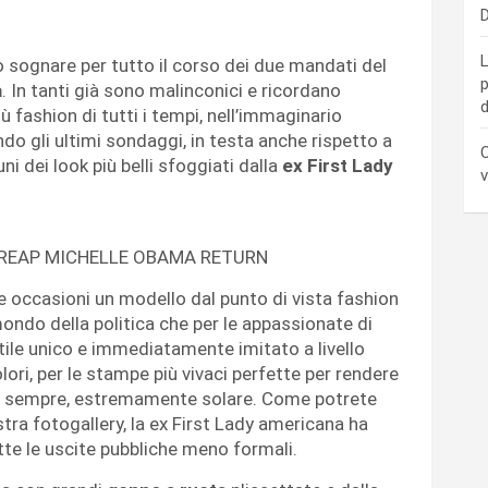
D
L
 sognare per tutto il corso dei due mandati del
p
a
. In tanti già sono malinconici e ricordano
d
ù fashion di tutti i tempi, nell’immaginario
do gli ultimi sondaggi, in testa anche rispetto a
C
 dei look più belli sfoggiati dalla
ex First Lady
v
e occasioni un modello dal punto di vista fashion
mondo della politica che per le appassionate di
tile unico e immediatamente imitato a livello
ori, per le stampe più vivaci perfette per rendere
ere sempre, estremamente solare. Come potrete
tra fotogallery, la ex First Lady americana ha
utte le uscite pubbliche meno formali.