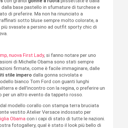
ss
con grandi
gonne a ruota
plissettate e dalla
o dalla base pastello in sfumature di turchese e
ato di preferire. Ma non ha rinunciato a
raffinati sotto bluse sempre molto colorate, a
 più svasate a persino ad outfit sporty chic di
eva.
ump, nuova First Lady
, si fanno notare per uno
occasioni di Michelle Obama sono stati sempre
reazioni firmate, come è facile immaginare, dalle
iti stile impero
dalla gonna scivolata e
modello bianco Tom Ford con guanti lunghi
ilterra e dell’incontro con la regina, o preferire un
o per un altro evento da tappeto rosso.
dal modello corallo con stampa terra bruciata
cente vestito Atelier Versace indossato per
miglia Obama
con i capi di stato di tutte le nazioni.
tra fotogallery, qual è stato il look più bello di