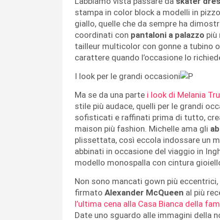
L’abbiamo vista passare da
skater dre
stampa in color block a modelli in pizz
giallo, quelle che da sempre ha dimostr
coordinati con
pantaloni a palazzo
più 
tailleur multicolor con gonne a tubino o
carattere quando l’occasione lo richied
I look per le grandi occasioni
Ma se da una parte
i look di Melania Tr
stile più audace, quelli per le grandi 
sofisticati e raffinati prima di tutto, c
maison più fashion. Michelle ama gli
ab
plissettata, così eccola indossare un 
abbinati in occasione del viaggio in Ingh
modello monospalla con cintura gioiell
Non sono mancati gown più eccentrici, 
firmato
Alexander McQueen
al più re
l’ultima cena alla Casa Bianca della fa
Date uno sguardo alle immagini della nos