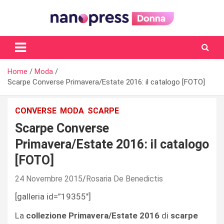
Skip
to
content
Il magazine femminile di Nanopress.it
Home
Moda
Scarpe Converse Primavera/Estate 2016: il catalogo [FOTO]
CONVERSE
MODA
SCARPE
Scarpe Converse
Primavera/Estate 2016: il catalogo
[FOTO]
24 Novembre 2015
Rosaria De Benedictis
[galleria id=”19355″]
La
collezione Primavera/Estate 2016
di
scarpe