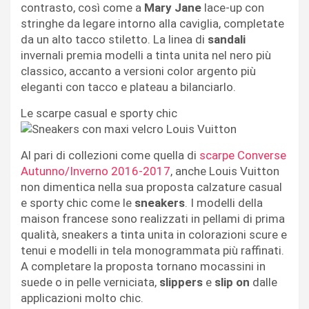
contrasto, così come a
Mary Jane
lace-up con
stringhe da legare intorno alla caviglia, completate
da un alto tacco stiletto. La linea di
sandali
invernali premia modelli a tinta unita nel nero più
classico, accanto a versioni color argento più
eleganti con tacco e plateau a bilanciarlo.
Le scarpe casual e sporty chic
Al pari di collezioni come quella di
scarpe Converse
Autunno/Inverno 2016-2017
, anche Louis Vuitton
non dimentica nella sua proposta calzature casual
e sporty chic come le
sneakers
. I modelli della
maison francese sono realizzati in pellami di prima
qualità, sneakers a tinta unita in colorazioni scure e
tenui e modelli in tela monogrammata più raffinati.
A completare la proposta tornano mocassini in
suede o in pelle verniciata,
slippers
e
slip on
dalle
applicazioni molto chic.