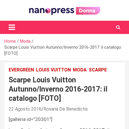
Skip
to
content
Il magazine femminile di Nanopress.it
Home
Moda
Scarpe Louis Vuitton Autunno/Inverno 2016-2017: il catalogo
[FOTO]
EVERGREEN
LOUIS VUITTON
MODA
SCARPE
Scarpe Louis Vuitton
Autunno/Inverno 2016-2017: il
catalogo [FOTO]
22 Agosto 2016
Rosaria De Benedictis
[galleria id=”20301″]