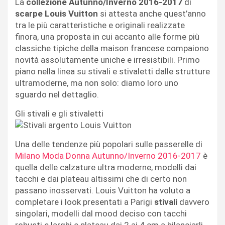
La
collezione Autunno/Inverno 2016-2017
di
scarpe Louis Vuitton
si attesta anche quest’anno
tra le più caratteristiche e originali realizzate
finora, una proposta in cui accanto alle forme più
classiche tipiche della maison francese compaiono
novità assolutamente uniche e irresistibili. Primo
piano nella linea su stivali e stivaletti dalle strutture
ultramoderne, ma non solo: diamo loro uno
sguardo nel dettaglio.
Gli stivali e gli stivaletti
Una delle tendenze più popolari sulle passerelle di
Milano Moda Donna Autunno/Inverno 2016-2017
è
quella delle calzature ultra moderne, modelli dai
tacchi e dai plateau altissimi che di certo non
passano inosservati. Louis Vuitton ha voluto a
completare i look presentati a Parigi
stivali
davvero
singolari, modelli dal mood deciso con tacchi
robusti e larghi e plateau dai 2 ai 4 cm a bilanciarli.