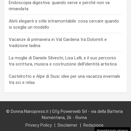
Endoscopia digestiva: quando serve e perché non va
rimandata
Abiti eleganti e stile intramontabile: cosa cercare quando
si sceglie un modello
Vacanze di primavera in Val Gardena tra Dolomiti e
tradizione ladina
La moglie di Daniele Silvestri, Lisa Lelli, e il suo percorso
tra scrittura, musica e costruzione dell’identità artistica
Castelrotto e Alpe di Siusi: idee per una vacanza invernale
tra sci e relax
© Donna.Nanopress.it | Gfg Powerweb Srl - via della Batteria
Nomentana, 26 - Roma
Privacy Policy
Disclaimer
Redazione
Impostazioni privacy