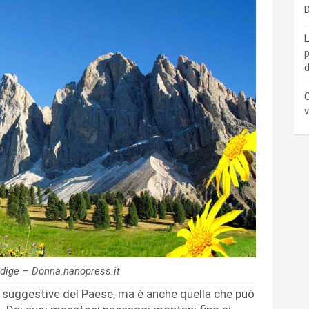
D
L
p
d
C
v
Adige – Donna.nanopress.it
ù suggestive del Paese, ma è anche quella che può