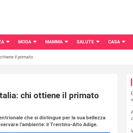
ZA
MODA
MAMMA
SALUTE
CASA
 ottiene il primato
talia: chi ottiene il primato
E
n
A
tentrionale che si distingue per la sua bellezza
c
servare l’ambiente: il Trentino-Alto Adige.
V