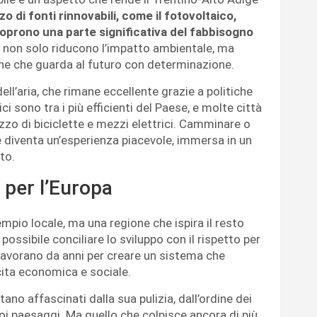
zzo di fonti rinnovabili, come il fotovoltaico,
e coprono una parte significativa del fabbisogno
 non solo riducono l’impatto ambientale, ma
one che guarda al futuro con determinazione.
dell’aria, che rimane eccellente grazie a politiche
ici sono tra i più efficienti del Paese, e molte città
lizzo di biciclette e mezzi elettrici. Camminare o
e diventa un’esperienza piacevole, immersa in un
to.
e per l’Europa
mpio locale, ma una regione che ispira il resto
 possibile conciliare lo sviluppo con il rispetto per
 lavorano da anni per creare un sistema che
cita economica e sociale.
tano affascinati dalla sua pulizia, dall’ordine dei
uoi paesaggi. Ma quello che colpisce ancora di più