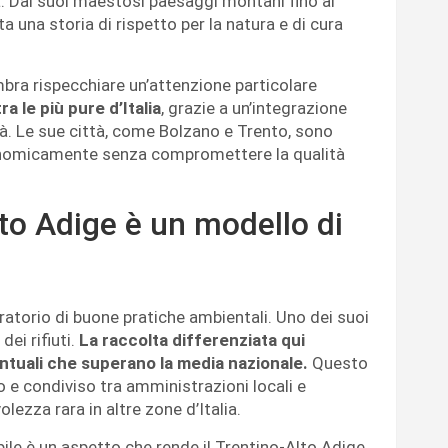
alia. Dai suoi maestosi paesaggi montani fino ai
ta una storia di rispetto per la natura e di cura
bra rispecchiare un’attenzione particolare
tra le più pure d’Italia
, grazie a un’integrazione
tà. Le sue città, come Bolzano e Trento, sono
nomicamente senza compromettere la qualità
lto Adige è un modello di
ratorio di buone pratiche ambientali. Uno dei suoi
dei rifiuti.
La raccolta differenziata qui
entuali che superano la media nazionale.
Questo
uo e condiviso tra amministrazioni locali e
ezza rara in altre zone d’Italia.
ile è un aspetto che rende il Trentino-Alto Adige