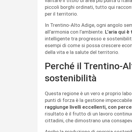
vantare il titolo di area più pulita d’It
piccoli borghi ordinati, tutto qui raccon
per il territorio.
In Trentino-Alto Adige, ogni angolo sem
all’armonia con l’ambiente.
L’aria qui è 
intelligente tra progresso e sostenibili
esempi di come si possa crescere eco
della vita e la salute del territorio.
Perché il Trentino-A
sostenibilità
Questa regione è un vero e proprio labo
punti di forza è la gestione impeccabile 
raggiunge livelli eccellenti, con perc
risultato è il frutto di un lavoro contin
cittadini, che dimostrano una consapevol
Anche la produzione di energia sostenib