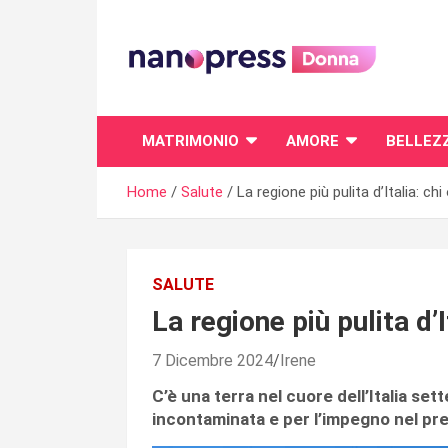
Skip
to
content
Il magazine femminile di Nanopress.it
MATRIMONIO
AMORE
BELLEZ
Home
Salute
La regione più pulita d’Italia: chi
SALUTE
La regione più pulita d’I
7 Dicembre 2024
Irene
C’è una terra nel cuore dell’Italia set
incontaminata e per l’impegno nel pre