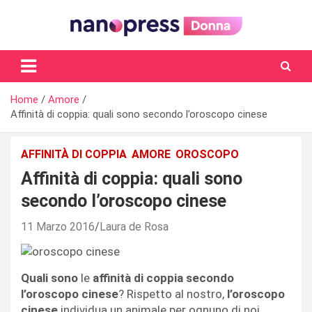
Skip
to
content
Il magazine femminile di Nanopress.it
Home
Amore
Affinità di coppia: quali sono secondo l’oroscopo cinese
AFFINITÀ DI COPPIA
AMORE
OROSCOPO
Affinità di coppia: quali sono
secondo l’oroscopo cinese
11 Marzo 2016
Laura de Rosa
Quali sono
le
affinità di coppia
secondo
l’oroscopo cinese
? Rispetto al nostro,
l’oroscopo
cinese
individua un animale per ognuno di noi,