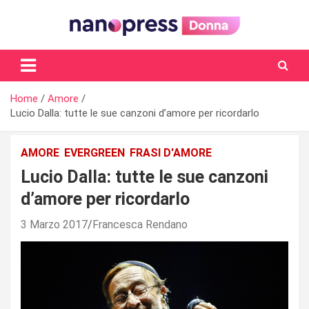
Skip
to
content
Il magazine femminile di Nanopress.it
Home
Amore
Lucio Dalla: tutte le sue canzoni d’amore per ricordarlo
AMORE
EVERGREEN
FRASI D'AMORE
Lucio Dalla: tutte le sue canzoni
d’amore per ricordarlo
3 Marzo 2017
Francesca Rendano