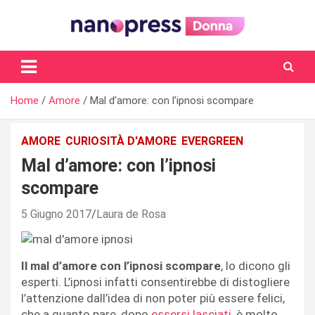
Skip
to
content
Il magazine femminile di Nanopress.it
Home
Amore
Mal d’amore: con l’ipnosi scompare
AMORE
CURIOSITÀ D'AMORE
EVERGREEN
Mal d’amore: con l’ipnosi
scompare
5 Giugno 2017
Laura de Rosa
Il mal d’amore con l’ipnosi scompare
, lo dicono gli
esperti. L’ipnosi infatti consentirebbe di distogliere
l’attenzione dall’idea di non poter più essere felici,
che a quanto pare, dopo
essersi lasciati
, è molto