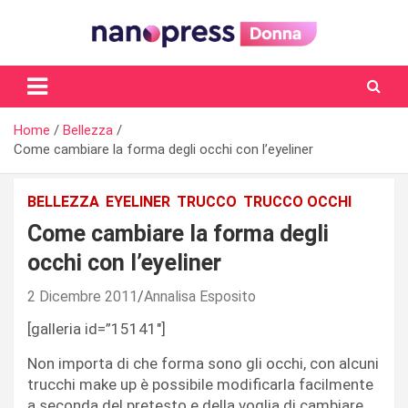
Skip
to
content
Il magazine femminile di Nanopress.it
Home
Bellezza
Come cambiare la forma degli occhi con l’eyeliner
BELLEZZA
EYELINER
TRUCCO
TRUCCO OCCHI
Come cambiare la forma degli
occhi con l’eyeliner
2 Dicembre 2011
Annalisa Esposito
[galleria id=”15141″]
Non importa di che forma sono gli occhi, con alcuni
trucchi make up è possibile modificarla facilmente
a seconda del pretesto e della voglia di cambiare