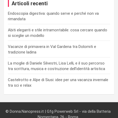
Articoli recenti
Endoscopia digestiva: quando serve e perché non va
rimandata
Abiti eleganti e stile intramontabile: cosa cercare quando
si sceglie un modello
Vacanze di primavera in Val Gardena tra Dolomiti e
tradizione ladina
La moglie di Daniele Silvestri, Lisa Lelli, e il suo percorso
tra scrittura, musica e costruzione dell’identità artistica
Castelrotto e Alpe di Siusi: idee per una vacanza invernale
tra sci e relax
© Donna.Nanopress.it | Gfg Powerweb Srl - via della Batteria
Nomentana, 26 - Roma