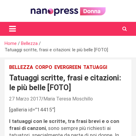
Skip
to
content
Il magazine femminile di Nanopress.it
Home
Bellezza
Tatuaggi scritte, frasi e citazioni: le più belle [FOTO]
BELLEZZA
CORPO
EVERGREEN
TATUAGGI
Tatuaggi scritte, frasi e citazioni:
le più belle [FOTO]
27 Marzo 2017
Maria Teresa Moschillo
[galleria id=”14415″]
I tatuaggi con le scritte, tra frasi brevi e o con
frasi di canzoni
, sono sempre più richiesti ai
tatuatori, specialmente da parte di noi donne. In