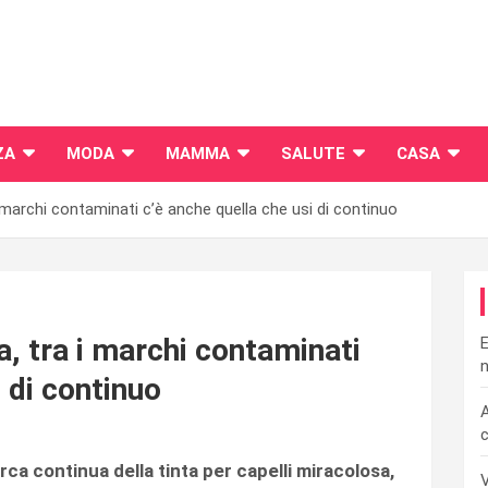
ZA
MODA
MAMMA
SALUTE
CASA
 i marchi contaminati c’è anche quella che usi di continuo
a, tra i marchi contaminati
E
n
 di continuo
A
c
ca continua della tinta per capelli miracolosa,
V