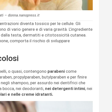
nati – donna.nanopress.it
ntrazioni diventa tossico per le cellule. Gli
ono di vario genere e di varia gravità. L’ingrediente
dalla testa, dermatiti e citotossicità cutanea.
inone, comporta il rischio di sviluppare
colosi
apelli, o quasi, contengono
parabeni
come
raben, propylparaben, butylparaben e per finire
negli shampoo, per assurdo nei dentifrici che
a bocca, nei deodoranti,
nei detergenti intimi
, nei
lari e nelle creme idratanti.