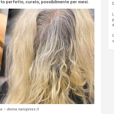
tto perfetto, curato, possibilmente per mesi.
D
L
p
d
C
v
ca – donna.nanopress.it