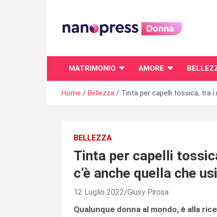
Skip
to
content
Il magazine femminile di Nanopress.it
MATRIMONIO
AMORE
BELLEZ
Home
Bellezza
Tinta per capelli tossica, tra
BELLEZZA
Tinta per capelli tossic
c’è anche quella che usi
12 Luglio 2022
Giusy Pirosa
Qualunque donna al mondo, è alla ricer