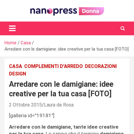
Skip
to
content
Il magazine femminile di Nanopress.it
Home
Casa
Arredare con le damigiane: idee creative per la tua casa [FOTO]
CASA
COMPLEMENTI D'ARREDO
DECORAZIONI
DESIGN
Arredare con le damigiane: idee
creative per la tua casa [FOTO]
2 Ottobre 2015
Laura de Rosa
[galleria id=”19181″]
Arredare con le damigiane, tante idee creative
per la tua casa
. Lo sapevi che il termine
damigiana