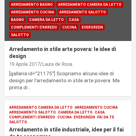
ARREDAMENTO BAGNO
ARREDAMENTO CAMERA DA LETTO
ARREDAMENTO CUCINA
ARREDAMENTO SALOTTO
BAGNO
CAMERA DA LETTO
CASA
COMPLEMENTI D'ARREDO
CUCINA
EVERGREEN
SALOTTO
Arredamento in stile arte povera: le idee di
design
19 Aprile 2017
Laura de Rosa
[galleria id=”21175″] Scopriamo alcune idee di
design per l’arredamento in stile arte povera. Ma
prima di…
ARREDAMENTO CAMERA DA LETTO
ARREDAMENTO CUCINA
ARREDAMENTO SALOTTO
CAMERA DA LETTO
CASA
COMPLEMENTI D'ARREDO
CUCINA
EVERGREEN
FAI DA TE
SALOTTO
Arredamento in stile industriale, idee per il fai