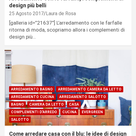
design più belli
25 Agosto 2017
Laura de Rosa
[galleria id=”21637″] L’arredamento con le farfalle
ritorna di moda, scopriamo allora i complementi di
design più…
ARREDAMENTO BAGNO
ARREDAMENTO CAMERA DA LETTO
ARREDAMENTO CUCINA
ARREDAMENTO SALOTTO
BAGNO
CAMERA DA LETTO
CASA
COMPLEMENTI D'ARREDO
CUCINA
EVERGREEN
SALOTTO
Come arredare casa con il blu: le idee di design