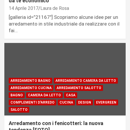
da te economico
14 Aprile 2017
Laura de Rosa
[galleria id=”21167″] Scopriamo alcune idee per un
arredamento in stile industriale da realizzare con il
fai…
ARREDAMENTO BAGNO
ARREDAMENTO CAMERA DA LETTO
ARREDAMENTO CUCINA
ARREDAMENTO SALOTTO
BAGNO
CAMERA DA LETTO
CASA
COMPLEMENTI D'ARREDO
CUCINA
DESIGN
EVERGREEN
SALOTTO
Arredamento con i fenicotteri: la nuova
tendenza [FOTO]