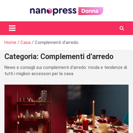
Skip
to
content
Il magazine femminile di Nanopress.it
Home
Casa
Complementi d’arredo
Categoria:
Complementi d’arredo
News e consigli sui complementi d’arredo: moda e tendenze di
tutti i migliori accessori per la casa.