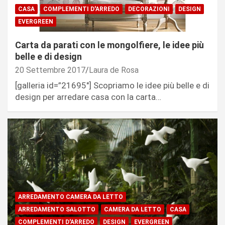
CASA
COMPLEMENTI D'ARREDO
DECORAZIONI
DESIGN
EVERGREEN
Carta da parati con le mongolfiere, le idee più
belle e di design
20 Settembre 2017
Laura de Rosa
[galleria id=”21695″] Scopriamo le idee più belle e di
design per arredare casa con la carta…
ARREDAMENTO CAMERA DA LETTO
ARREDAMENTO SALOTTO
CAMERA DA LETTO
CASA
COMPLEMENTI D'ARREDO
DESIGN
EVERGREEN