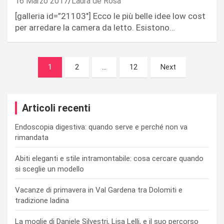
16 Marzo 2017
Laura de Rosa
[galleria id=”21103″] Ecco le più belle idee low cost
per arredare la camera da letto. Esistono…
Navigazione
1
2
…
12
Next
articoli
Articoli recenti
Endoscopia digestiva: quando serve e perché non va
rimandata
Abiti eleganti e stile intramontabile: cosa cercare quando
si sceglie un modello
Vacanze di primavera in Val Gardena tra Dolomiti e
tradizione ladina
La moglie di Daniele Silvestri, Lisa Lelli, e il suo percorso