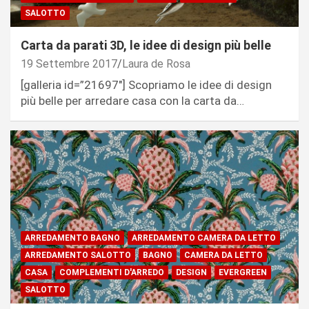
SALOTTO
Carta da parati 3D, le idee di design più belle
19 Settembre 2017
Laura de Rosa
[galleria id=”21697″] Scopriamo le idee di design
più belle per arredare casa con la carta da…
ARREDAMENTO BAGNO
ARREDAMENTO CAMERA DA LETTO
ARREDAMENTO SALOTTO
BAGNO
CAMERA DA LETTO
CASA
COMPLEMENTI D'ARREDO
DESIGN
EVERGREEN
SALOTTO