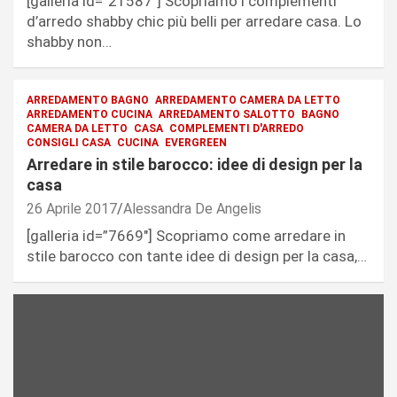
[galleria id=”21587″] Scopriamo i complementi
d’arredo shabby chic più belli per arredare casa. Lo
shabby non…
ARREDAMENTO BAGNO
ARREDAMENTO CAMERA DA LETTO
ARREDAMENTO CUCINA
ARREDAMENTO SALOTTO
BAGNO
CAMERA DA LETTO
CASA
COMPLEMENTI D'ARREDO
CONSIGLI CASA
CUCINA
EVERGREEN
Arredare in stile barocco: idee di design per la
casa
26 Aprile 2017
Alessandra De Angelis
[galleria id=”7669″] Scopriamo come arredare in
stile barocco con tante idee di design per la casa,…