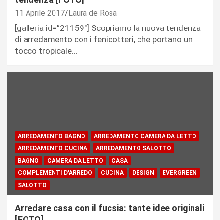
11 Aprile 2017
Laura de Rosa
[galleria id=”21159″] Scopriamo la nuova tendenza
di arredamento con i fenicotteri, che portano un
tocco tropicale…
ARREDAMENTO BAGNO
ARREDAMENTO CAMERA DA LETTO
ARREDAMENTO CUCINA
ARREDAMENTO SALOTTO
BAGNO
CAMERA DA LETTO
CASA
COMPLEMENTI D'ARREDO
CUCINA
DESIGN
EVERGREEN
SALOTTO
Arredare casa con il fucsia: tante idee originali
[FOTO]