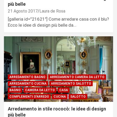
più belle
21 Agosto 2017
Laura de Rosa
[galleria id=”21621″] Come arredare casa con il blu?
Ecco le idee di design più belle da…
ARREDAMENTO BAGNO
ARREDAMENTO CAMERA DA LETTO
ARREDAMENTO CUCINA
ARREDAMENTO SALOTTO
BAGNO
CAMERA DA LETTO
CASA
COMPLEMENTI D'ARREDO
CUCINA
SALOTTO
Arredamento in stile rococò: le idee di design
più belle