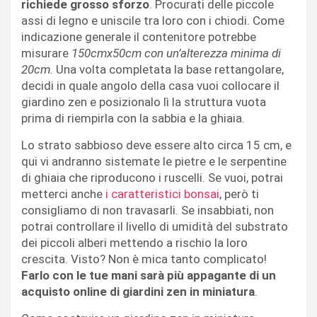
richiede grosso sforzo
. Procurati delle piccole
assi di legno e uniscile tra loro con i chiodi. Come
indicazione generale il contenitore potrebbe
misurare
150cmx50cm con un’alterezza minima di
20cm.
Una volta completata la base rettangolare,
decidi in quale angolo della casa vuoi collocare il
giardino zen e posizionalo lì la struttura vuota
prima di riempirla con la sabbia e la ghiaia.
Lo strato sabbioso deve essere alto circa 15 cm, e
qui vi andranno sistemate le pietre e le serpentine
di ghiaia che riproducono i ruscelli. Se vuoi, potrai
metterci anche
i caratteristici bonsai
, però ti
consigliamo di non travasarli. Se insabbiati, non
potrai controllare il livello di umidità del substrato
dei piccoli alberi mettendo a rischio la loro
crescita. Visto? Non è mica tanto complicato!
Farlo con le tue mani sarà più appagante di un
acquisto online di giardini zen in miniatura
.