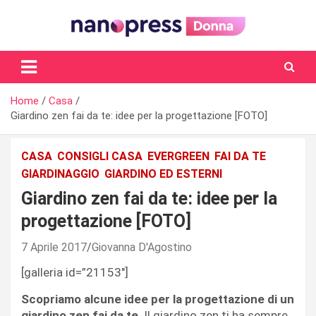
Skip
to
content
Il magazine femminile di Nanopress.it
Home
Casa
Giardino zen fai da te: idee per la progettazione [FOTO]
CASA
CONSIGLI CASA
EVERGREEN
FAI DA TE
GIARDINAGGIO
GIARDINO ED ESTERNI
Giardino zen fai da te: idee per la
progettazione [FOTO]
7 Aprile 2017
Giovanna D'Agostino
[galleria id=”21153″]
Scopriamo alcune idee per la progettazione di un
giardino zen fai da te
. Il giardino zen ti ha sempre