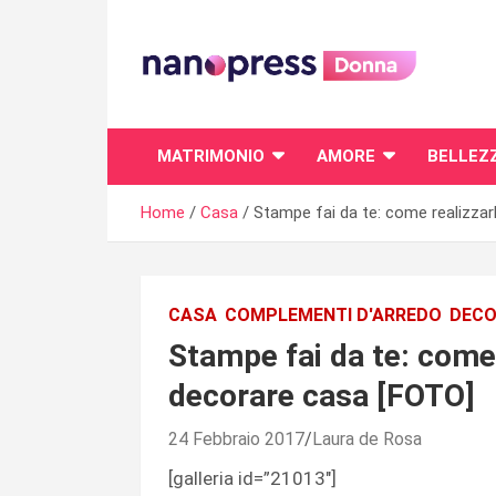
Skip
to
content
Il magazine femminile di Nanopress.it
MATRIMONIO
AMORE
BELLEZ
Home
Casa
Stampe fai da te: come realizzar
CASA
COMPLEMENTI D'ARREDO
DECO
Stampe fai da te: come 
decorare casa [FOTO]
24 Febbraio 2017
Laura de Rosa
[galleria id=”21013″]