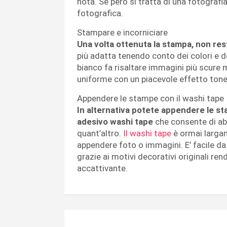
nota. Se però si tratta di una fotograf
fotografica.
Stampare e incorniciare
Una volta ottenuta la stampa, non res
più adatta tenendo conto dei colori e de
bianco fa risaltare immagini più scure 
uniforme con un piacevole effetto tone
Appendere le stampe con il washi tape
In alternativa potete appendere le s
adesivo washi tape
che consente di abbe
quant’altro.
Il washi tape
è ormai largam
appendere foto o immagini. E’ facile da
grazie ai motivi decorativi originali re
accattivante.
Navigazione