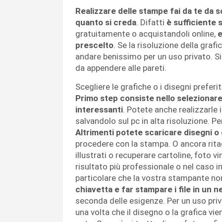
Realizzare delle stampe fai da te da 
quanto si creda
. Difatti
è sufficiente s
gratuitamente o acquistandoli online,
e
prescelto
. Se la risoluzione della gra
andare benissimo per un uso privato. Si 
da appendere alle pareti.
Scegliere le grafiche o i disegni preferit
Primo step consiste nello selezionare 
interessanti
. Potete anche realizzarl
salvandolo sul pc in alta risoluzione. 
Altrimenti potete scaricare disegni o 
procedere con la stampa. O ancora ritagl
illustrati o recuperare cartoline, foto vi
risultato più professionale o nel caso i
particolare che la vostra stampante no
chiavetta e far stampare i file in un n
seconda delle esigenze. Per un uso pri
una volta che il disegno o la grafica vie