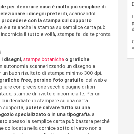
D
sole per decorare casa è molto più semplice di
elezionare i disegni preferiti
, scaricandoli
L
 procedere con la stampa sul supporto
p
fica è alta anche la stampa su semplice carta può
d
incornicia il tutto e voilà, stampa fai da te pronta
C
v
i
i disegni
,
stampe botaniche
o grafiche
e in autonomia scannerizzando un disegno e
Per un buon risultato di stampa minimo 300 dpi.
grafiche free, persino foto gratuite
, dal web e
iare con precisione vecchie pagine di libri
ntage, stampe di riviste e incorniciarle. Per un
n cui decidiate di stampare su una carta
n supporta,
potete salvare tutto su una
egozio specializzato o in una tipografia
, a
vato spesso la semplice carta può bastare perché
ne collocata nella cornice sotto al vetro non si