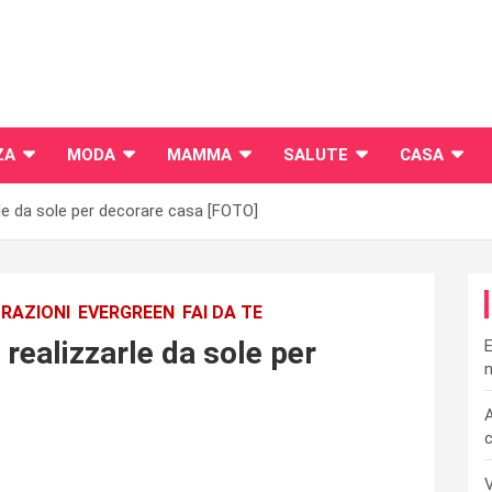
ZA
MODA
MAMMA
SALUTE
CASA
le da sole per decorare casa [FOTO]
RAZIONI
EVERGREEN
FAI DA TE
realizzarle da sole per
E
n
A
c
V