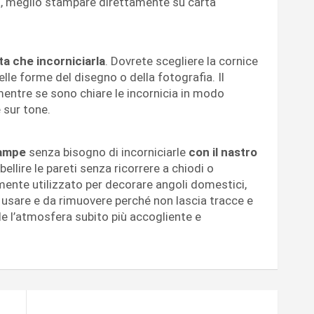
ia, meglio stampare direttamente su carta
ta che incorniciarla
. Dovrete scegliere la cornice
lle forme del disegno o della fotografia. Il
mentre se sono chiare le incornicia in modo
 sur tone.
tampe
senza bisogno di incorniciarle
con il nastro
llire le pareti senza ricorrere a chiodi o
ente utilizzato per decorare angoli domestici,
 usare e da rimuovere perché non lascia tracce e
nde l’atmosfera subito più accogliente e