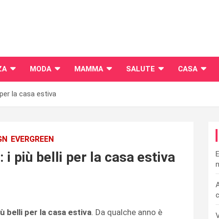
ZA
MODA
MAMMA
SALUTE
CASA
i per la casa estiva
GN
EVERGREEN
: i più belli per la casa estiva
E
n
A
c
ù belli per la casa estiva
. Da qualche anno è
V