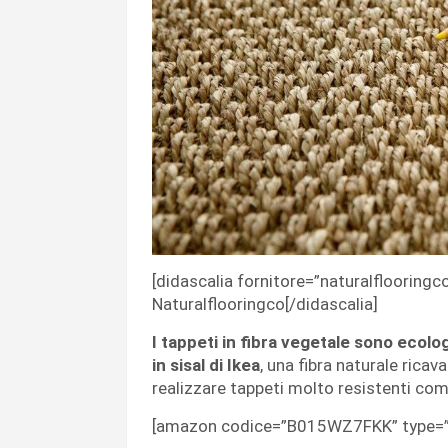
[didascalia fornitore=”naturalflooringco
Naturalflooringco[/didascalia]
I tappeti in fibra vegetale sono ecolog
in sisal di Ikea
, una fibra naturale ricav
realizzare tappeti molto resistenti com
[amazon codice=”B015WZ7FKK” type=”