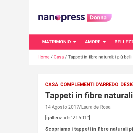
Skip
to
content
Il magazine femminile di Nanopress.it
MATRIMONIO
AMORE
BELLEZ
Home
Casa
Tappeti in fibre naturali: i più bell
CASA
COMPLEMENTI D'ARREDO
DESI
Tappeti in fibre naturali
14 Agosto 2017
Laura de Rosa
[galleria id=”21601″]
Scopriamo i tappeti in fibre naturali pi