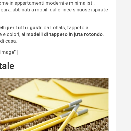
come in appartamenti moderni e minimalisti.
igura, abbinati a mobili dalle linee sinuose ispirate
li per tutti i gusti
: da Lohals, tappeto a
 e colori, ai
modelli di tappeto in juta rotondo
,
 di casa.
image” ]
tale