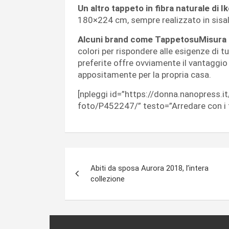
Un altro tappeto in fibra naturale di I
180×224 cm, sempre realizzato in sisal
Alcuni brand come TappetosuMisura p
colori per rispondere alle esigenze di t
preferite offre ovviamente il vantaggi
appositamente per la propria casa.
[npleggi id=”https://donna.nanopress.i
foto/P452247/” testo=”Arredare con i t
Navigazione
Abiti da sposa Aurora 2018, l’intera
articoli
collezione