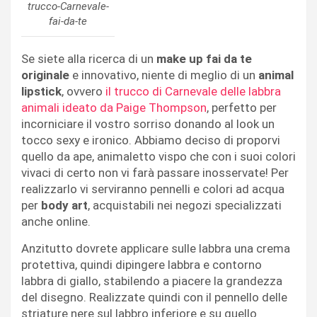
trucco-Carnevale-
fai-da-te
Se siete alla ricerca di un
make up fai da te
originale
e innovativo, niente di meglio di un
animal
lipstick
, ovvero
il trucco di Carnevale delle labbra
animali ideato da Paige Thompson
, perfetto per
incorniciare il vostro sorriso donando al look un
tocco sexy e ironico. Abbiamo deciso di proporvi
quello da ape, animaletto vispo che con i suoi colori
vivaci di certo non vi farà passare inosservate! Per
realizzarlo vi serviranno pennelli e colori ad acqua
per
body art
, acquistabili nei negozi specializzati
anche online.
Anzitutto dovrete applicare sulle labbra una crema
protettiva, quindi dipingere labbra e contorno
labbra di giallo, stabilendo a piacere la grandezza
del disegno. Realizzate quindi con il pennello delle
striature nere sul labbro inferiore e su quello