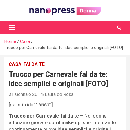
Skip
to
content
Il magazine femminile di Nanopress.it
Home
Casa
Trucco per Carnevale fai da te: idee semplici e originali [FOTO]
CASA
FAI DA TE
Trucco per Carnevale fai da te:
idee semplici e originali [FOTO]
31 Gennaio 2014
Laura de Rosa
[galleria id=”16567″]
Trucco per Carnevale fai da te –
Noi donne
adoriamo giocare con il
make up
, sperimentando
continuamente nuove
idee semplici e originali
, i