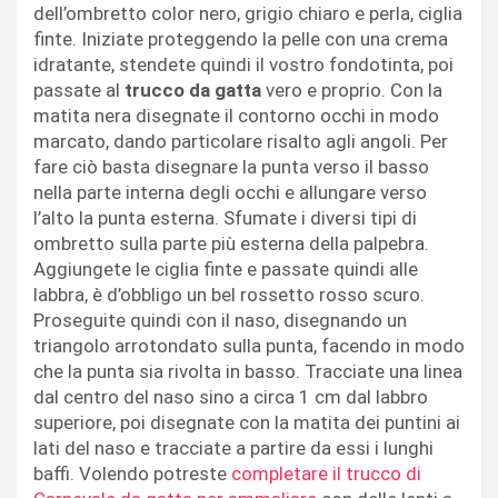
dell’ombretto color nero, grigio chiaro e perla, ciglia
finte. Iniziate proteggendo la pelle con una crema
idratante, stendete quindi il vostro fondotinta, poi
passate al
trucco da gatta
vero e proprio. Con la
matita nera disegnate il contorno occhi in modo
marcato, dando particolare risalto agli angoli. Per
fare ciò basta disegnare la punta verso il basso
nella parte interna degli occhi e allungare verso
l’alto la punta esterna. Sfumate i diversi tipi di
ombretto sulla parte più esterna della palpebra.
Aggiungete le ciglia finte e passate quindi alle
labbra, è d’obbligo un bel rossetto rosso scuro.
Proseguite quindi con il naso, disegnando un
triangolo arrotondato sulla punta, facendo in modo
che la punta sia rivolta in basso. Tracciate una linea
dal centro del naso sino a circa 1 cm dal labbro
superiore, poi disegnate con la matita dei puntini ai
lati del naso e tracciate a partire da essi i lunghi
baffi. Volendo potreste
completare il trucco di