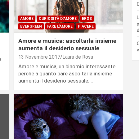
D
L
AMORE
CURIOSITÀ D'AMORE
EROS
p
EVERGREEN
FARE L'AMORE
PIACERE
d
Amore e musica: ascoltarla insieme
C
aumenta il desiderio sessuale
v
13 Novembre 2017
Laura de Rosa
è
Amore e musica, un binomio interessante
perché a quanto pare ascoltarla insieme
aumenta il desiderio sessuale.…