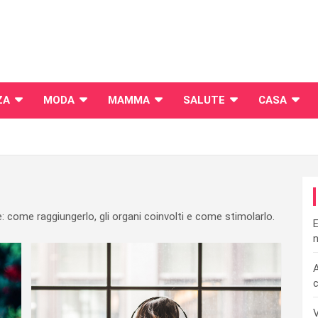
ZA
MODA
MAMMA
SALUTE
CASA
: come raggiungerlo, gli organi coinvolti e come stimolarlo.
E
n
A
c
V