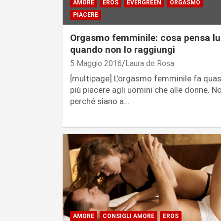
AMORE
EROS
EVERGREEN
ORGASMO
PIACERE
Orgasmo femminile: cosa pensa lu
quando non lo raggiungi
5 Maggio 2016
Laura de Rosa
[multipage] L’orgasmo femminile fa quas
più piacere agli uomini che alle donne. N
perché siano a…
AMORE
CONSIGLI AMORE
EROS