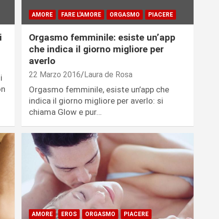
AMORE
FARE L'AMORE
ORGASMO
PIACERE
i
Orgasmo femminile: esiste un’app
che indica il giorno migliore per
averlo
22 Marzo 2016
Laura de Rosa
i
on
Orgasmo femminile, esiste un’app che
indica il giorno migliore per averlo: si
chiama Glow e pur…
AMORE
EROS
ORGASMO
PIACERE