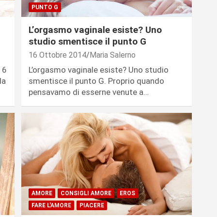
PUNTO G
L’orgasmo vaginale esiste? Uno
studio smentisce il punto G
16 Ottobre 2014
Maria Salerno
 6
L’orgasmo vaginale esiste? Uno studio
la
smentisce il punto G. Proprio quando
pensavamo di esserne venute a…
AMORE
CONSIGLI AMORE
EROS
FARE L'AMORE
PIACERE