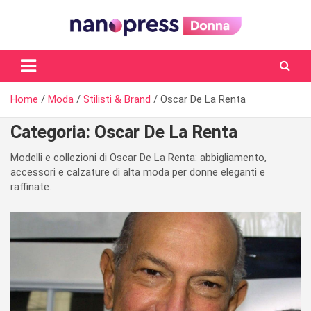
Skip
to
content
Il magazine femminile di Nanopress.it
Home
Moda
Stilisti & Brand
Oscar De La Renta
Categoria:
Oscar De La Renta
Modelli e collezioni di Oscar De La Renta: abbigliamento,
accessori e calzature di alta moda per donne eleganti e
raffinate.