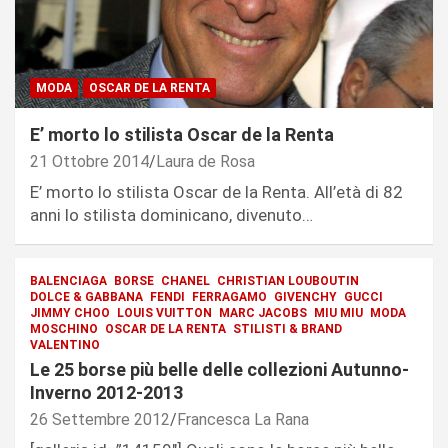
MODA
OSCAR DE LA RENTA
E’ morto lo stilista Oscar de la Renta
21 Ottobre 2014
Laura de Rosa
E’ morto lo stilista Oscar de la Renta. All’età di 82
anni lo stilista dominicano, divenuto…
BALENCIAGA
BORSE
CHANEL
CHRISTIAN LOUBOUTIN
DOLCE & GABBANA
FENDI
FERRAGAMO
GIVENCHY
GUCCI
JIMMY CHOO
LOUIS VUITTON
MARC JACOBS
MIU MIU
MODA
MOSCHINO
OSCAR DE LA RENTA
STILISTI & BRAND
VALENTINO
Le 25 borse più belle delle collezioni Autunno-
Inverno 2012-2013
26 Settembre 2012
Francesca La Rana