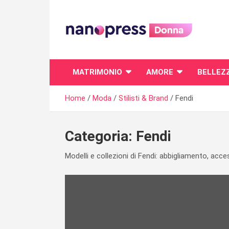
Skip
to
content
Il magazine femminile di Nanopress.it
MATRIMONIO
AMORE
BELLEZ
Home
Moda
Stilisti & Brand
Fendi
Categoria:
Fendi
Modelli e collezioni di Fendi: abbigliamento, acc