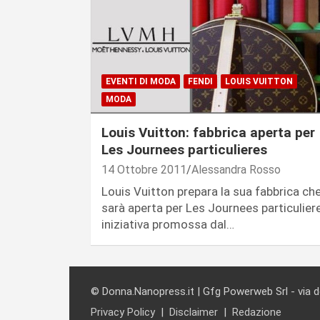
EVENTI DI MODA
FENDI
LOUIS VUITTON
MODA
Louis Vuitton: fabbrica aperta per
Les Journees particulieres
14 Ottobre 2011
Alessandra Rosso
Louis Vuitton prepara la sua fabbrica ch
sarà aperta per Les Journees particulier
iniziativa promossa dal…
© Donna.Nanopress.it | Gfg Powerweb Srl - via 
Privacy Policy
Disclaimer
Redazione