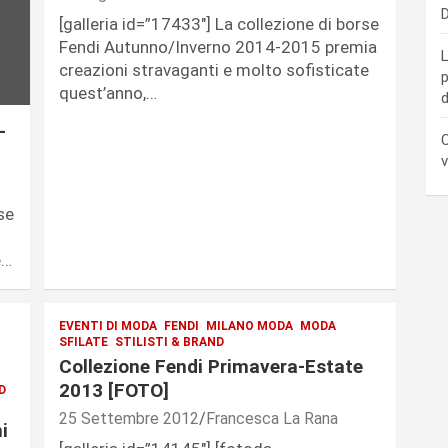
D
[galleria id=”17433″] La collezione di borse
Fendi Autunno/Inverno 2014-2015 premia
L
creazioni stravaganti e molto sofisticate
p
quest’anno,…
d
-
C
v
se
e…
EVENTI DI MODA
FENDI
MILANO MODA
MODA
SFILATE
STILISTI & BRAND
Collezione Fendi Primavera-Estate
2013 [FOTO]
D
25 Settembre 2012
Francesca La Rana
i