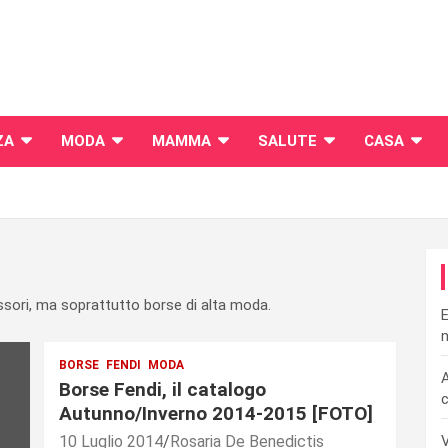
ZA
MODA
MAMMA
SALUTE
CASA
essori, ma soprattutto borse di alta moda.
E
n
BORSE
FENDI
MODA
A
Borse Fendi, il catalogo
c
Autunno/Inverno 2014-2015 [FOTO]
10 Luglio 2014
Rosaria De Benedictis
V