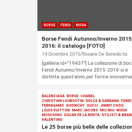
BORSE
FENDI
MODA
Borse Fendi Autunno/Inverno 2015
2016: il catalogo [FOTO]
14 Dicembre 2015
Rosaria De Benedictis
[galleria id=”19437″] La collezione di bor
Fendi Autunno/Inverno 2015-2016 si è
distinta quest’anno per forme innovativ
BALENCIAGA
BORSE
CHANEL
CHRISTIAN LOUBOUTIN
DOLCE & GABBANA
FENDI
FERRAGAMO
GIVENCHY
GUCCI
JIMMY CHOO
LOUIS VUITTON
MARC JACOBS
MIU MIU
MODA
MOSCHINO
OSCAR DE LA RENTA
STILISTI & BRAN
VALENTINO
Le 25 borse più belle delle collezion