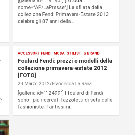
[galleria id=”14145″] [fotoda
nome=”AP/LaPresse”] La sfilata della
collezione Fendi Primavera-Estate 2013
celebra gli 87 anni della…
o
ACCESSORI
FENDI
MODA
STILISTI & BRAND
-
Foulard Fendi: prezzi e modelli della
collezione primavera-estate 2012
[FOTO]
29 Marzo 2012
Francesca La Rana
[galleria id=”12499″] I foulard di Fendi
e
sono i più ricercati fazzoletti di seta dalle
fashioniste. Tantissimi…